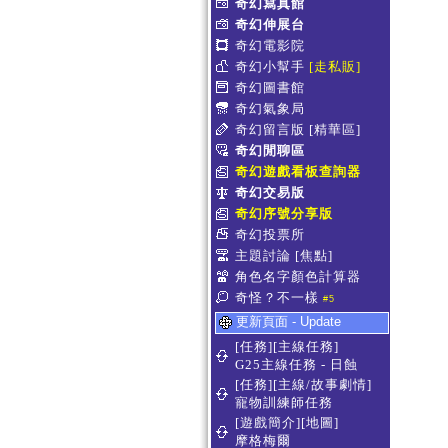
奇幻寫真館
奇幻伸展台
奇幻電影院
奇幻小幫手
[走私販]
奇幻圖書館
奇幻氣象局
奇幻留言版
[精華區]
奇幻閒聊區
奇幻遊戲看板查詢器
奇幻交易版
奇幻序號分享版
奇幻投票所
主題討論
[焦點]
角色名字顏色計算器
奇怪？不一樣
#5
更新頁面 - Update
[任務][主線任務]
G25主線任務 - 日蝕
[任務][主線/故事劇情]
寵物訓練師任務
[遊戲簡介][地圖]
摩格梅爾