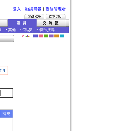
登入
｜
勘誤回報
｜
聯絡管理者
圖
•
其他
•
G點數
•
特殊搜尋
道具
補充