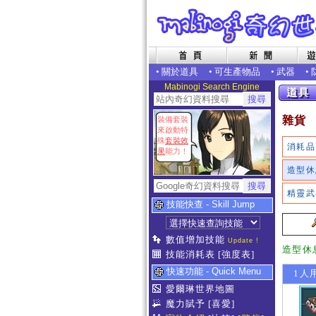
•
關於道具
•
可生產物品
•
武器
•
Mabinogi Search Engine
雜貨
裝備套裝
來啟動特
殊
套裝效
消耗品
果
能力！
造型休
精靈武
技能快查 - Skill Jump
數值增加技能
Update !
造型休
技能消耗表
[強度表]
快速功能 - Quick Menu
1人
愛爾琳世界地圖
魔力賦予
[喜愛]