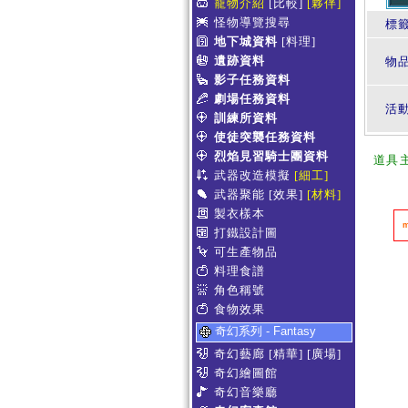
寵物介紹
[比較]
[夥伴]
怪物導覽搜尋
標
地下城資料
[料理]
遺跡資料
物
影子任務資料
劇場任務資料
活
訓練所資料
使徒突襲任務資料
烈焰見習騎士團資料
道具
武器改造模擬
[細工]
武器聚能
[效果]
[材料]
製衣樣本
打鐵設計圖
可生產物品
料理食譜
角色稱號
食物效果
奇幻系列 - Fantasy
奇幻藝廊
[精華]
[廣場]
奇幻繪圖館
奇幻音樂廳