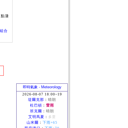
有點淒
服裝組合
即時氣象 - Meteorology
2026-08-07 18:00~19
堤爾克那
：
晴朗
杜巴頓
：
雷雨
班克爾
：
晴朗
艾明馬夏
：
多雲
山米爾
：
下雨+65