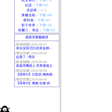
凱安港口
：
下雨+70
拉諾
：
下雨+65
克諾斯
：
多雲
庫爾克勒
：
下雨+80
傑利嶺
：
下雨+45
影子世界
：
下雨+45
塔爾汀、塔拉
：
下雨+65
最新音樂廳樂譜
[動漫相關] 2026-08-07
來自深淵 烈日的黃金鄉 -
Gravity
[華語音樂] 2026-08-06
起風了 - 周深
[動漫相關] 2026-08-06
真蓋塔機器人 世界最後之
日OP2 HEATS
[華語音樂] 2026-08-06
【瑪奇M】許茹芸-獨角戲
[華語音樂] 2026-08-06
【瑪奇M】獨奏/合奏-朴
樹-那些花兒