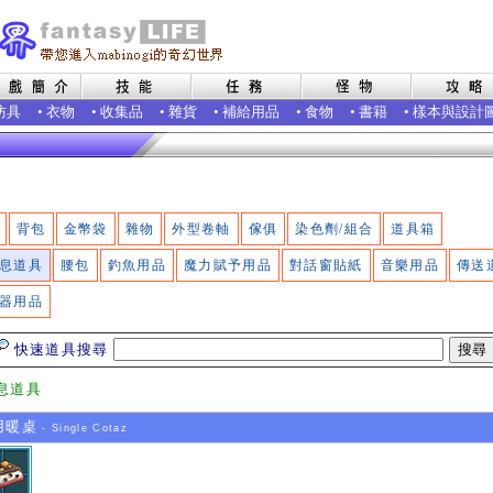
防具
•
衣物
•
收集品
•
雜貨
•
補給用品
•
食物
•
書籍
•
樣本與設計
背包
金幣袋
雜物
外型卷軸
傢俱
染色劑/組合
道具箱
息道具
腰包
釣魚用品
魔力賦予用品
對話窗貼紙
音樂用品
傳送
器用品
快速道具搜尋
息道具
用暖桌
- Single Cotaz