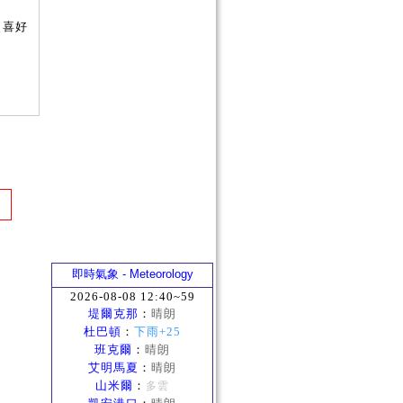
照喜好
即時氣象 - Meteorology
2026-08-08 12:40~59
堤爾克那
：
晴朗
杜巴頓
：
下雨+25
班克爾
：
晴朗
艾明馬夏
：
晴朗
山米爾
：
多雲