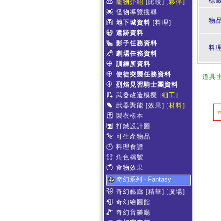
標
寵物介紹
[比較]
[夥伴]
怪物導覽搜尋
物
地下城資料
[料理]
遺跡資料
影子任務資料
料
劇場任務資料
訓練所資料
使徒突襲任務資料
道具
烈焰見習騎士團資料
武器改造模擬
[細工]
武器聚能
[效果]
[材料]
製衣樣本
打鐵設計圖
可生產物品
料理食譜
角色稱號
食物效果
奇幻系列 - Fantasy
奇幻藝廊
[精華]
[廣場]
奇幻繪圖館
奇幻音樂廳