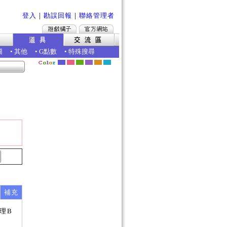
登入
｜
勘誤回報
｜
聯絡管理者
圖
•
其他
•
G點數
•
特殊搜尋
補充
理B