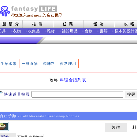
防具
•
衣物
•
收集品
•
雜貨
•
補給用品
•
食物
•
書籍
•
樣本與設計
生菜水果
一般食物
調味料
僅料理用
攻略:
料理食譜列表
快速道具搜尋
的豆子麵
- Cold Macerated Bean-soup Noodles
製作
料