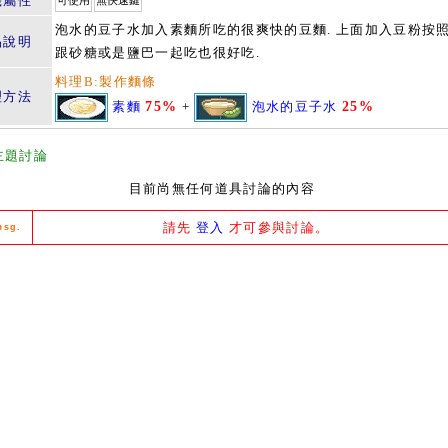
籤屬性
可使用
無快速鍵
泡水的豆子水加入素麵所吃的很爽快的豆麵. 上面加入豆粉按
品說明
跟砂糖或是鹽巴一起吃也很好吃.
料理B:製作麵條
理方法
素麵
75%
+
泡水的豆子水
25%
主題討論
目前尚無任何道具討論的內容
請先
登入
才可參與討論。
msg.