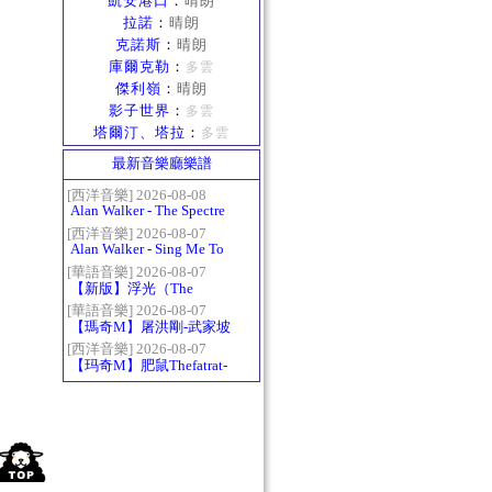
凱安港口
：
晴朗
拉諾
：
晴朗
克諾斯
：
晴朗
庫爾克勒
：
多雲
傑利嶺
：
晴朗
影子世界
：
多雲
塔爾汀、塔拉
：
多雲
最新音樂廳樂譜
[西洋音樂] 2026-08-08
Alan Walker - The Spectre
[西洋音樂] 2026-08-07
Alan Walker - Sing Me To
Sleep
[華語音樂] 2026-08-07
【新版】浮光（The
History）：六和弦
[華語音樂] 2026-08-07
【瑪奇M】屠洪剛-武家坡
2021
[西洋音樂] 2026-08-07
【玛奇M】肥鼠Thefatrat-
Monody