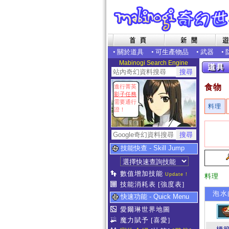
•
關於道具
•
可生產物品
•
武器
•
Mabinogi Search Engine
食物
進行菁英
影子任務
需要通行
料理
證！
技能快查 - Skill Jump
數值增加技能
Update !
料理
技能消耗表
[強度表]
泡水
快速功能 - Quick Menu
愛爾琳世界地圖
魔力賦予
[喜愛]