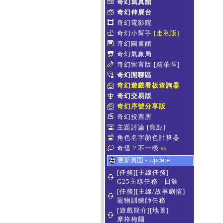
奇幻寫真館
奇幻伸展台
奇幻電影院
奇幻小幫手
[走私販]
奇幻圖書館
奇幻氣象局
奇幻留言版
[精華區]
奇幻閒聊區
奇幻遊戲看板查詢器
奇幻交易版
奇幻序號分享版
奇幻投票所
主題討論
[焦點]
角色名字顏色計算器
奇怪？不一樣
#5
更新頁面 - Update
[任務][主線任務]
G25主線任務 - 日蝕
[任務][主線/故事劇情]
寵物訓練師任務
[遊戲簡介][地圖]
摩格梅爾