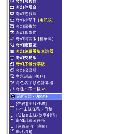
奇幻寫真館
奇幻伸展台
奇幻電影院
奇幻小幫手
[走私販]
奇幻圖書館
奇幻氣象局
奇幻留言版
[精華區]
奇幻閒聊區
奇幻遊戲看板查詢器
奇幻交易版
奇幻序號分享版
奇幻投票所
主題討論
[焦點]
角色名字顏色計算器
奇怪？不一樣
#5
更新頁面 - Update
[任務][主線任務]
G25主線任務 - 日蝕
[任務][主線/故事劇情]
寵物訓練師任務
[遊戲簡介][地圖]
摩格梅爾