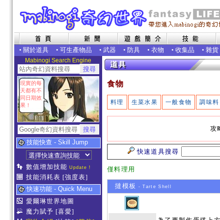
•
關於道具
•
可生產物品
•
武器
•
防具
•
衣物
•
收集品
•
雜貨
Mabinogi Search Engine
食物
現實的每
天都有不
同日期效
料理
生菜水果
一般食物
調味料
果！
攻
技能快查 - Skill Jump
快速道具搜尋
數值增加技能
Update !
僅料理用
技能消耗表
[強度表]
撻模板
- Tarte Shell
快速功能 - Quick Menu
愛爾琳世界地圖
魔力賦予
[喜愛]