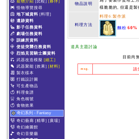
為了要製作蛋塔上方
寵物介紹
[比較]
[夥伴]
物品說明
樣脆脆的, 但還是
怪物導覽搜尋
地下城資料
[料理]
料理6:製作派
遺跡資料
料理方法
影子任務資料
麵粉
60%
劇場任務資料
訓練所資料
使徒突襲任務資料
道具主題討論
烈焰見習騎士團資料
目前尚
武器改造模擬
[細工]
武器聚能
[效果]
[材料]
請
msg.
製衣樣本
打鐵設計圖
可生產物品
料理食譜
角色稱號
食物效果
奇幻系列 - Fantasy
奇幻藝廊
[精華]
[廣場]
奇幻繪圖館
奇幻音樂廳