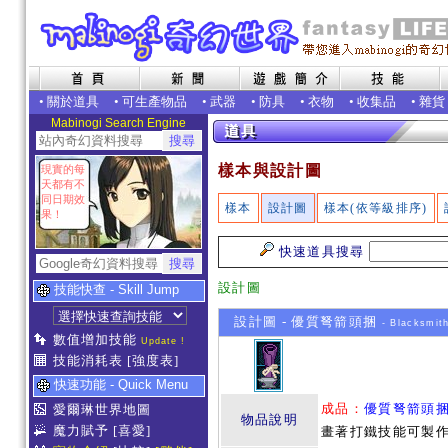
•
關於道具
•
可生產物品
•
武器
•
防具
•
衣物
•
收集品
•
雜貨
Mabinogi Search Engine
樣本與設計圖
現實的每
天都有不
同日期效
樣本
設計圖
樣本(依等級排序)
果！
快速道具搜尋
設計圖
技能快查 - Skill Jump
設計圖 - 優質弩箭頭捆
- Blacksmit
數值增加技能
Update !
技能消耗表
[強度表]
快速功能 - Quick Menu
成品：
優質弩箭頭
愛爾琳世界地圖
物品說明
魔力賦予
[喜愛]
畫著打鐵技能可製