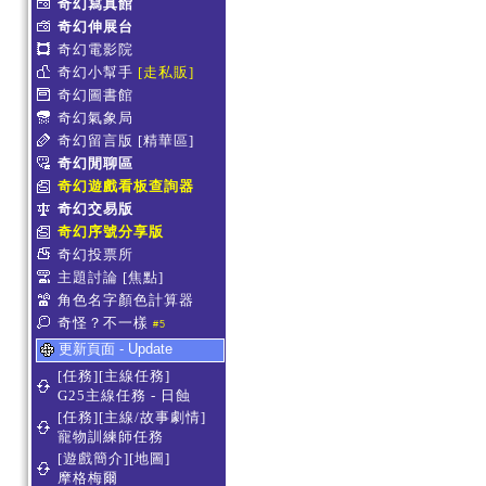
奇幻寫真館
奇幻伸展台
奇幻電影院
奇幻小幫手
[走私販]
奇幻圖書館
奇幻氣象局
奇幻留言版
[精華區]
奇幻閒聊區
奇幻遊戲看板查詢器
奇幻交易版
奇幻序號分享版
奇幻投票所
主題討論
[焦點]
角色名字顏色計算器
奇怪？不一樣
#5
更新頁面 - Update
[任務][主線任務]
G25主線任務 - 日蝕
[任務][主線/故事劇情]
寵物訓練師任務
[遊戲簡介][地圖]
摩格梅爾