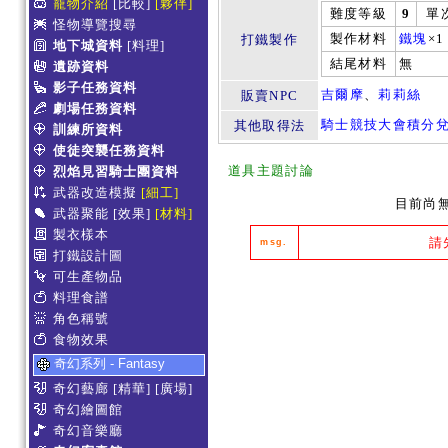
寵物介紹
[比較]
[夥伴]
難度等級
9
單
怪物導覽搜尋
製作材料
鐵塊
×1
打鐵製作
地下城資料
[料理]
結尾材料
無
遺跡資料
影子任務資料
吉爾摩
、
莉莉絲
販賣NPC
劇場任務資料
騎士競技大會積分
其他取得法
訓練所資料
使徒突襲任務資料
道具主題討論
烈焰見習騎士團資料
武器改造模擬
[細工]
目前尚
武器聚能
[效果]
[材料]
製衣樣本
請
msg.
打鐵設計圖
可生產物品
料理食譜
角色稱號
食物效果
奇幻系列 - Fantasy
奇幻藝廊
[精華]
[廣場]
奇幻繪圖館
奇幻音樂廳