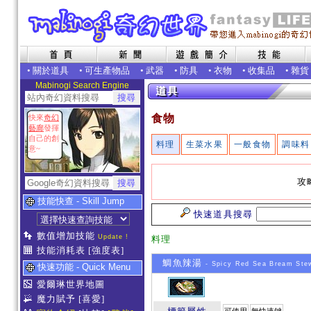
•
關於道具
•
可生產物品
•
武器
•
防具
•
衣物
•
收集品
•
雜貨
Mabinogi Search Engine
食物
快來
奇幻
藝廊
發揮
自己的創
料理
生菜水果
一般食物
調味料
意~
攻
技能快查 - Skill Jump
快速道具搜尋
數值增加技能
Update !
料理
技能消耗表
[強度表]
鯛魚辣湯
- Spicy Red Sea Bream Ste
快速功能 - Quick Menu
愛爾琳世界地圖
魔力賦予
[喜愛]