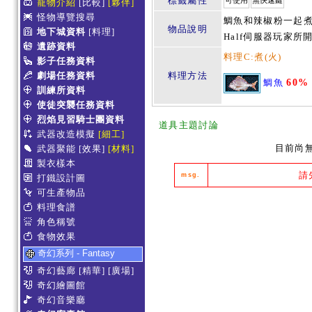
標籤屬性
可使用
無快速鍵
寵物介紹
[比較]
[夥伴]
怪物導覽搜尋
鯛魚和辣椒粉一起煮
物品說明
地下城資料
[料理]
Half伺服器玩家所
遺跡資料
料理C:煮(火)
影子任務資料
劇場任務資料
料理方法
鯛魚
60%
訓練所資料
使徒突襲任務資料
烈焰見習騎士團資料
道具主題討論
武器改造模擬
[細工]
目前尚
武器聚能
[效果]
[材料]
製衣樣本
請
msg.
打鐵設計圖
可生產物品
料理食譜
角色稱號
食物效果
奇幻系列 - Fantasy
奇幻藝廊
[精華]
[廣場]
奇幻繪圖館
奇幻音樂廳