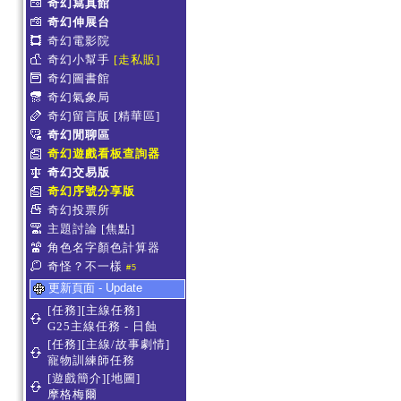
奇幻寫真館
奇幻伸展台
奇幻電影院
奇幻小幫手
[走私販]
奇幻圖書館
奇幻氣象局
奇幻留言版
[精華區]
奇幻閒聊區
奇幻遊戲看板查詢器
奇幻交易版
奇幻序號分享版
奇幻投票所
主題討論
[焦點]
角色名字顏色計算器
奇怪？不一樣
#5
更新頁面 - Update
[任務][主線任務]
G25主線任務 - 日蝕
[任務][主線/故事劇情]
寵物訓練師任務
[遊戲簡介][地圖]
摩格梅爾