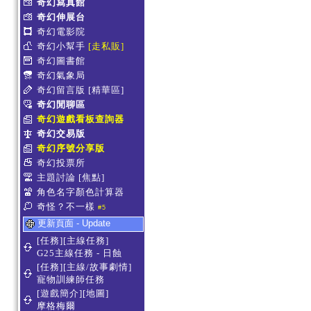
奇幻寫真館
奇幻伸展台
奇幻電影院
奇幻小幫手
[走私販]
奇幻圖書館
奇幻氣象局
奇幻留言版
[精華區]
奇幻閒聊區
奇幻遊戲看板查詢器
奇幻交易版
奇幻序號分享版
奇幻投票所
主題討論
[焦點]
角色名字顏色計算器
奇怪？不一樣
#5
更新頁面 - Update
[任務][主線任務]
G25主線任務 - 日蝕
[任務][主線/故事劇情]
寵物訓練師任務
[遊戲簡介][地圖]
摩格梅爾