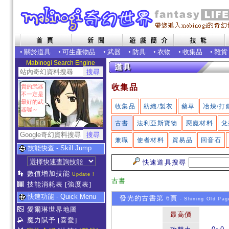
•
關於道具
•
可生產物品
•
武器
•
防具
•
衣物
•
收集品
•
雜貨
Mabinogi Search Engine
收集品
貴的武器
不一定是
最好的武
收集品
紡織/製衣
藥草
冶煉/打
器喔～
古書
法利亞斯寶物
惡魔材料
兌
兼職
使者材料
貿易品
回音石
技能快查 - Skill Jump
快速道具搜尋
數值增加技能
Update !
古書
技能消耗表
[強度表]
快速功能 - Quick Menu
發光的古書第 6頁
- Shining Old Pag
愛爾琳世界地圖
最高價
魔力賦予
[喜愛]