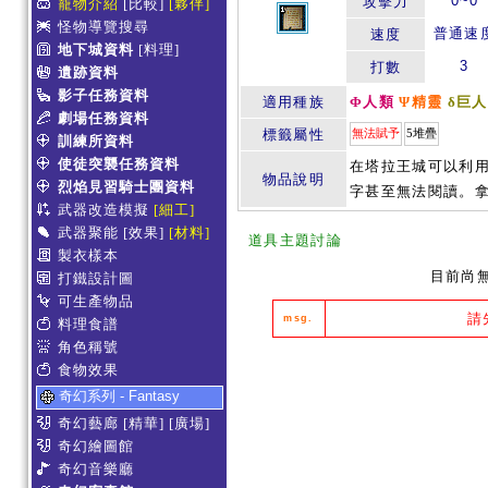
0~0
攻擊力
寵物介紹
[比較]
[夥伴]
怪物導覽搜尋
普通速
速度
地下城資料
[料理]
3
打數
遺跡資料
影子任務資料
適用種族
Φ人類
Ψ精靈
δ巨人
劇場任務資料
標籤屬性
無法賦予
5堆疊
訓練所資料
使徒突襲任務資料
在塔拉王城可以利
物品說明
烈焰見習騎士團資料
字甚至無法閱讀。
武器改造模擬
[細工]
武器聚能
[效果]
[材料]
道具主題討論
製衣樣本
目前尚
打鐵設計圖
可生產物品
請
msg.
料理食譜
角色稱號
食物效果
奇幻系列 - Fantasy
奇幻藝廊
[精華]
[廣場]
奇幻繪圖館
奇幻音樂廳