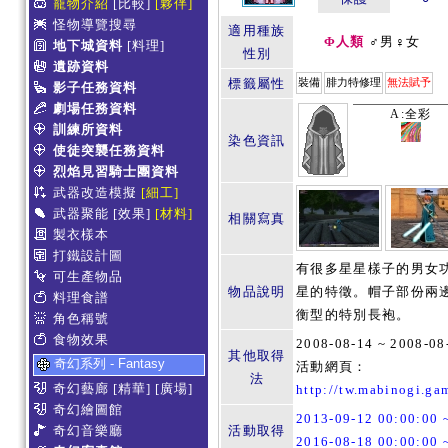
寵物介紹
[比較]
[夥伴]
怪物導覽搜尋
適用種族
Φ人類
♂男♀女
地下城資料
[料理]
性別
遺跡資料
標籤屬性
裝備
腓力特修理
無法賦予
影子任務資料
劇場任務資料
A:全彩
訓練所資料
染色資訊
使徒突襲任務資料
烈焰見習騎士團資料
武器改造模擬
[細工]
武器聚能
[效果]
[材料]
相關寫真
製衣樣本
打鐵設計圖
有很多星星樣子的男女
可生產物品
物品說明
星的特徵。帽子部份兩
料理食譜
衡型的特別長袍。
角色稱號
食物效果
2008-08-14 ~ 200
其他取得
奇幻系列 - Fantasy
活動網頁：
法
奇幻藝廊
[精華]
[廣場]
http://tw.mabinogi.g
奇幻繪圖館
2013-09-12 00:00:
奇幻音樂廳
活動取得
2016-08-18 00:00:0