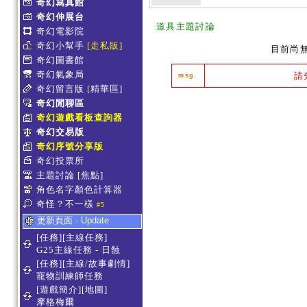
奇幻寫真館
奇幻伸展台
道具主題討論
奇幻電影院
奇幻小幫手
[走私販]
目前尚
奇幻圖書館
奇幻氣象局
請
msg.
奇幻留言版
[精華區]
奇幻閒聊區
奇幻遊戲看板查詢器
奇幻交易版
奇幻序號分享版
奇幻投票所
主題討論
[焦點]
角色名字顏色計算器
奇怪？不一樣
#5
更新頁面 - Update
[任務][主線任務]
G25主線任務 - 日蝕
[任務][主線/故事劇情]
寵物訓練師任務
[遊戲簡介][地圖]
摩格梅爾