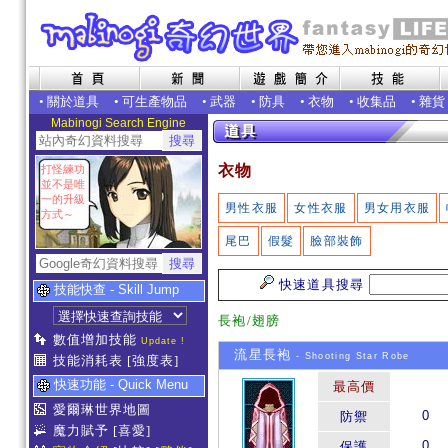
•
關於道具
•
可生產物品
•
武器
•
防具
•
衣物
•
收集品
•
雜貨
Mabinogi Search Engine
衣物
打怪練功
並不是唯
一的升級
男性衣服
女性衣服
男女用衣服
方式～
尾巴
假髮
臉部裝飾
快速道具搜尋
技能快查 - Skill Jump
長袍/翅膀
數值增加技能
Update !
流星長袍
- Shooting Star Robe
技能消耗表
[強度表]
快速功能 - Quick Menu
最高價
愛爾琳世界地圖
0
防禦
魔力賦予
[喜愛]
0
保護