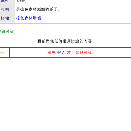
籤屬性
5堆疊
是棕色森林蜥蜴的爪子。
品說明
棕色森林蜥蜴
落怪物
主題討論
目前尚無任何道具討論的內容
請先
登入
才可參與討論。
msg.