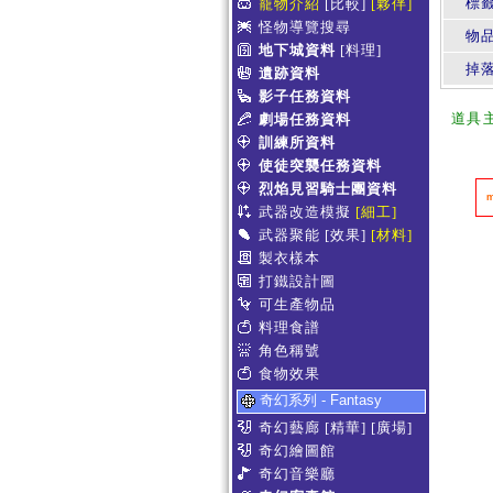
標
寵物介紹
[比較]
[夥伴]
怪物導覽搜尋
物
地下城資料
[料理]
掉
遺跡資料
影子任務資料
道具
劇場任務資料
訓練所資料
使徒突襲任務資料
烈焰見習騎士團資料
武器改造模擬
[細工]
武器聚能
[效果]
[材料]
製衣樣本
打鐵設計圖
可生產物品
料理食譜
角色稱號
食物效果
奇幻系列 - Fantasy
奇幻藝廊
[精華]
[廣場]
奇幻繪圖館
奇幻音樂廳