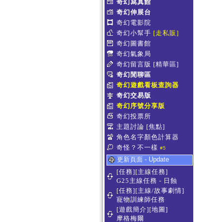
奇幻寫真館
奇幻伸展台
奇幻電影院
奇幻小幫手
[走私販]
奇幻圖書館
奇幻氣象局
奇幻留言版
[精華區]
奇幻閒聊區
奇幻遊戲看板查詢器
奇幻交易版
奇幻序號分享版
奇幻投票所
主題討論
[焦點]
角色名字顏色計算器
奇怪？不一樣
#5
更新頁面 - Update
[任務][主線任務]
G25主線任務 - 日蝕
[任務][主線/故事劇情]
寵物訓練師任務
[遊戲簡介][地圖]
摩格梅爾