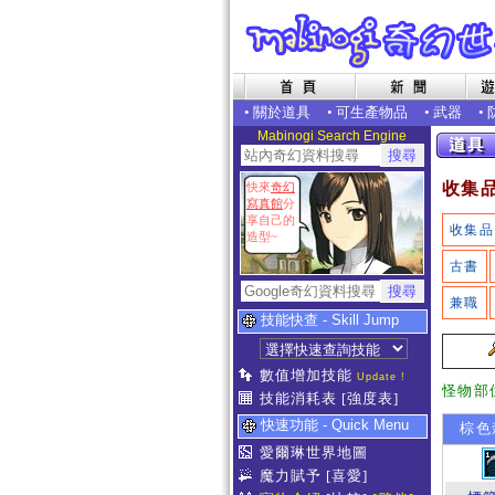
•
關於道具
•
可生產物品
•
武器
•
Mabinogi Search Engine
收集
快來
奇幻
寫真館
分
享自己的
收集品
造型~
古書
兼職
技能快查 - Skill Jump
數值增加技能
Update !
怪物部
技能消耗表
[強度表]
快速功能 - Quick Menu
棕色
愛爾琳世界地圖
魔力賦予
[喜愛]