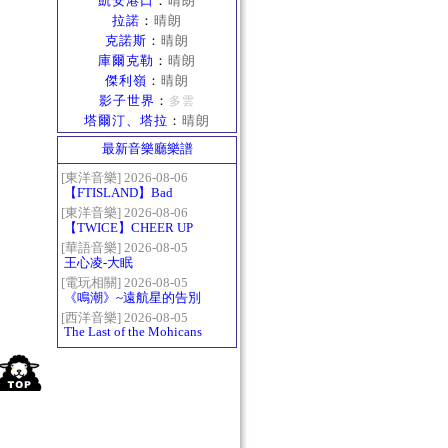
凱安港口
：
晴朗
拉諾
：
晴朗
克諾斯
：
晴朗
庫爾克勒
：
晴朗
傑利嶺
：
晴朗
影子世界
：
多雲
塔爾汀、塔拉
：
晴朗
最新音樂廳樂譜
[東洋音樂] 2026-08-06
【FTISLAND】Bad
Woman
[東洋音樂] 2026-08-06
【TWICE】CHEER UP
[華語音樂] 2026-08-05
王心凌-大眠
[電玩相關] 2026-08-05
《鳴潮》~遠航星的告別
[西洋音樂] 2026-08-05
The Last of the Mohicans
最後的莫西乾人