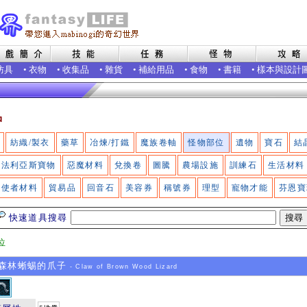
防具
•
衣物
•
收集品
•
雜貨
•
補給用品
•
食物
•
書籍
•
樣本與設計
品
紡織/製衣
藥草
冶煉/打鐵
魔族卷軸
怪物部位
遺物
寶石
結
法利亞斯寶物
惡魔材料
兌換卷
圖騰
農場設施
訓練石
生活材料
使者材料
貿易品
回音石
美容券
稱號券
理型
寵物才能
芬恩寶
快速道具搜尋
位
森林蜥蜴的爪子
- Claw of Brown Wood Lizard