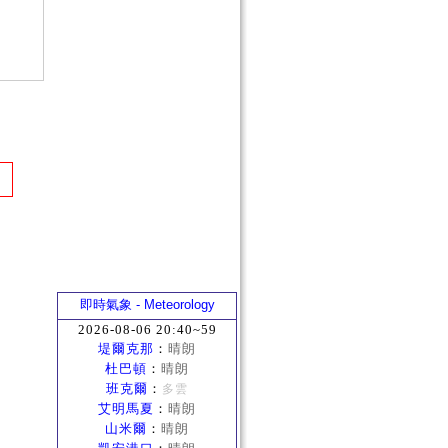
即時氣象 - Meteorology
2026-08-06 20:40~59
堤爾克那
：
晴朗
杜巴頓
：
晴朗
班克爾
：
多雲
艾明馬夏
：
晴朗
山米爾
：
晴朗