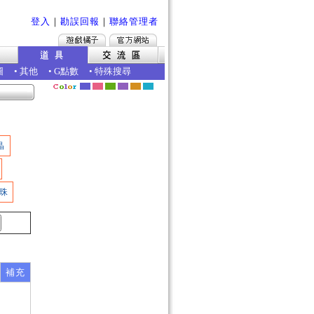
登入
｜
勘誤回報
｜
聯絡管理者
圖
•
其他
•
G點數
•
特殊搜尋
晶
珠
補充