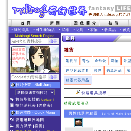
•
關於道具
•
可生產物品
•
武器
•
防具
•
衣物
•
收集品
•
雜貨
Mabinogi Search Engine
雜貨
系統實際
暴擊機率
最高約為
消耗品
背包
金幣袋
雜物
外
33%
造型休息道具
腰包
釣魚用品
魔
精靈武器用品
技能快查 - Skill Jump
快速道具搜尋
數值增加技能
Update !
精靈武器用品
技能消耗表
[強度表]
快速功能 - Quick Menu
男性鈍器的精靈
- Spirit of Male Blun
愛爾琳世界地圖
魔力賦予
[喜愛]