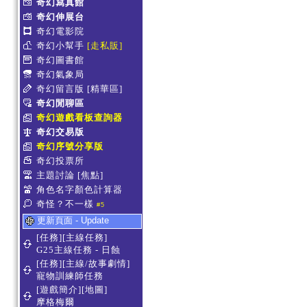
奇幻寫真館
奇幻伸展台
奇幻電影院
奇幻小幫手
[走私販]
奇幻圖書館
奇幻氣象局
奇幻留言版
[精華區]
奇幻閒聊區
奇幻遊戲看板查詢器
奇幻交易版
奇幻序號分享版
奇幻投票所
主題討論
[焦點]
角色名字顏色計算器
奇怪？不一樣
#5
更新頁面 - Update
[任務][主線任務]
G25主線任務 - 日蝕
[任務][主線/故事劇情]
寵物訓練師任務
[遊戲簡介][地圖]
摩格梅爾