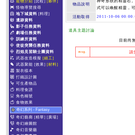
神奇形狀的精靈石。
寵物介紹
[比較]
[夥伴]
物品說明
怪物導覽搜尋
式可以喚醒精靈，
地下城資料
[料理]
2011-10-06 00:0
活動取得
遺跡資料
影子任務資料
道具主題討論
劇場任務資料
訓練所資料
目前尚
使徒突襲任務資料
烈焰見習騎士團資料
請
msg.
武器改造模擬
[細工]
武器聚能
[效果]
[材料]
製衣樣本
打鐵設計圖
可生產物品
料理食譜
角色稱號
食物效果
奇幻系列 - Fantasy
奇幻藝廊
[精華]
[廣場]
奇幻繪圖館
奇幻音樂廳