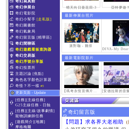
奇幻寫真館
奇幻伸展台
晴天向日葵花田-3
亞特夢遊
奇幻電影院
最新伸展台照片
奇幻小幫手
[走私販]
奇幻圖書館
奇幻氣象局
奇幻留言版
[精華區]
奇幻閒聊區
派對咖 - 雞排
奇幻遊戲看板查詢器
奇幻交易版
最新電影院影片
奇幻序號分享版
奇幻投票所
主題討論
[焦點]
角色名字顏色計算器
奇怪？不一樣
#5
【瑪奇永恆宣傳片】最初的感動
更新頁面 - Update
[任務][主線任務]
G25主線任務 - 日蝕
[任務][主線/故事劇情]
奇幻留言版
寵物訓練師任務
【問題】求各界大老相助
[遊戲簡介][地圖]
摩格梅爾