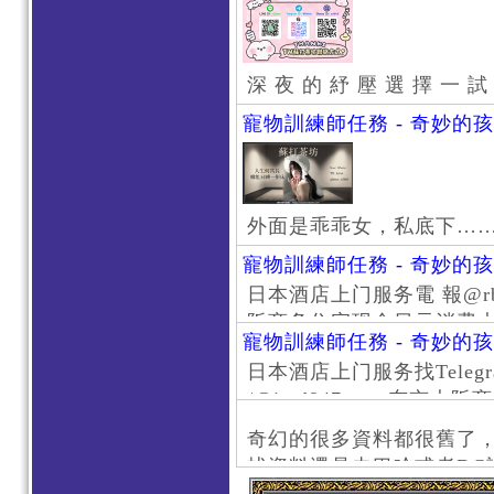
深 夜 的 紓 壓 選 擇 一 試
寵物訓練師任務 - 奇妙的
外面是乖乖女，私底下…
寵物訓練師任務 - 奇妙的
日本酒店上门服务電 報@rb111
阪商务住宅现金日元消费大阪
寵物訓練師任務 - 奇妙的
京风俗 #大阪风俗 #东京外
日本酒店上门服务找Telegr
上门服务新宿风俗 #梅田风
/@jptd847utpp 东
#日本萝莉 #大阪萝莉 #
京旅游 #大阪旅游 #东京风
奇幻的很多資料都很舊了
东京上门服务 #大阪上门服
找資料還是去巴哈或者DC
心斋桥风俗 #日本女孩 #大
了。