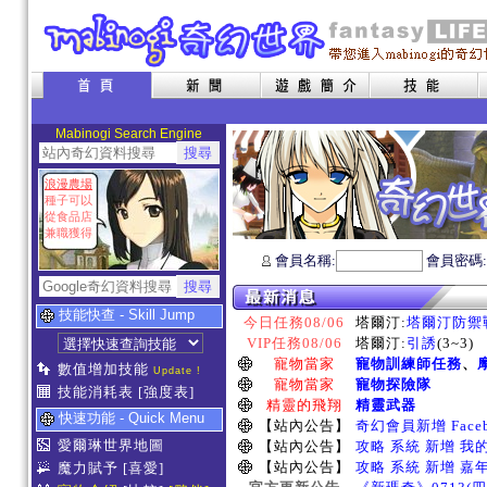
Mabinogi Search Engine
浪漫農場
種子可以
從食品店
兼職獲得
會員名稱:
會員密碼
技能快查 - Skill Jump
今日任務08/06
塔爾汀:
塔爾汀防禦
VIP任務08/06
塔爾汀:
引誘
(3~3)
寵物當家
寵物訓練師任務
、
數值增加技能
Update !
寵物當家
寵物探險隊
技能消耗表
[強度表]
精靈的飛翔
精靈武器
快速功能 - Quick Menu
【站內公告】
奇幻會員新增 Face
愛爾琳世界地圖
【站內公告】
攻略 系統 新增 我
【站內公告】
攻略 系統 新增 嘉
魔力賦予
[喜愛]