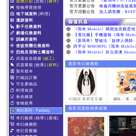
官方更新公告
《新瑪奇》0713(
寵物介紹
[比較]
[夥伴]
官方更新公告
格倫貝爾納改版最
怪物導覽搜尋
官方活動公告
加入調查團，BUF
地下城資料
[料理]
遺跡資料
影子任務資料
劇場任務資料
訓練所資料
使徒突襲任務資料
烈焰見習騎士團資料
武器改造模擬
[細工]
最新奇幻繪圖館
武器聚能
[效果]
[材料]
製衣樣本
打鐵設計圖
可生產物品
料理食譜
角色稱號
AI測試 茉莉安立繪
娜歐 / 潘 /
食物效果
最新寫真館經典擷圖
奇幻系列 - Fantasy
奇幻藝廊
[精華]
[廣場]
奇幻繪圖館
奇幻音樂廳