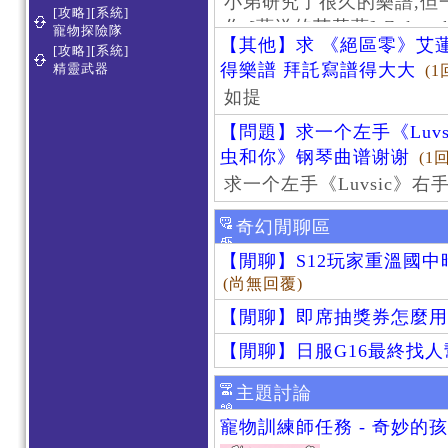
小弟研究了很久的樂譜,但
[攻略][系統]
作 [葬送的芙莉蓮]-Zoltraa
寵物探險隊
【其他】求 《絕區零》艾蓮
[攻略][系統]
得樂譜 拜託寫譜得大大
精靈武器
(1
如提
【問題】求一个左手《Luv
虫和你》钢琴曲谱谢谢
(1
求一个左手《Luvsic》
奇幻閒聊區
【閒聊】S12玩家重溫國
(尚無回覆)
【閒聊】即席抽獎券怎麼用
【閒聊】日服G16最終找
主題討論
寵物訓練師任務 - 奇妙的