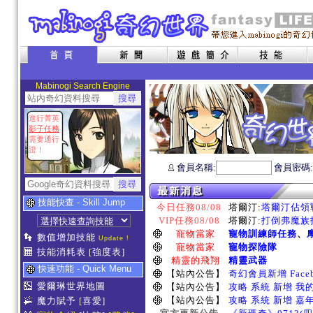
Mabinogi Search Engine
進行菁英
影子任務
需要通行
證！
會員名稱:
會員密碼
技能快查 - Skill Jump
今日任務08/08
塔爾汀:
塔爾汀佔領戰
VIP任務08/08
塔爾汀:
打倒弗魔族指
寵物當家
寵物訓練師任務
、
數值增加技能
Update !
寵物當家
寵物探險隊
技能消耗表
[強度表]
精靈的飛翔
精靈武器
快速功能 - Quick Menu
【站內公告】
奇幻會員新增 Face
愛爾琳世界地圖
【站內公告】
攻略 系統 新增 我
【站內公告】
攻略 系統 新增 嘉
魔力賦予
[喜愛]