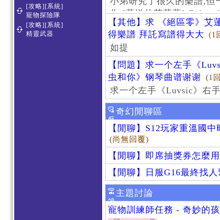
小弟研究了很久的樂譜,但
[攻略][系統]
作 [葬送的芙莉蓮]-Zoltraa
寵物探險隊
【其他】求 《絕區零》艾蓮
[攻略][系統]
得樂譜 拜託寫譜得大大
精靈武器
(1
如提
【問題】求一个左手《Luv
虫和你》钢琴曲谱谢谢
(1
求一个左手《Luvsic》
奇幻閒聊區
【閒聊】S12玩家重溫國
(尚無回覆)
【閒聊】即席抽獎券怎麼用
【閒聊】日服G16最終找
主題討論
寵物訓練師任務 - 奇妙的