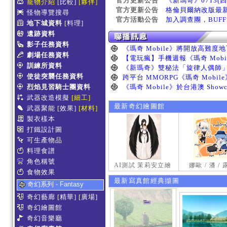
官方更新公告
《新瑪奇》0713(
寵物介紹
[比較]
[夥伴]
官方更新公告
格倫貝爾納改版最
怪物導覽搜尋
官方活動公告
加入調查團，BUF
地下城資料
[料理]
遺跡資料
影子任務資料
劇場任務資料
訓練所資料
使徒突襲任務資料
烈焰見習騎士團資料
武器改造模擬
[細工]
最新奇幻繪圖館
武器聚能
[效果]
[材料]
製衣樣本
打鐵設計圖
可生產物品
料理食譜
角色稱號
AI測試 茉莉安立繪
娜歐 / 潘 /
食物效果
最新寫真館經典擷圖
奇幻系列 - Fantasy
奇幻藝廊
[精華]
[廣場]
奇幻繪圖館
奇幻音樂廳