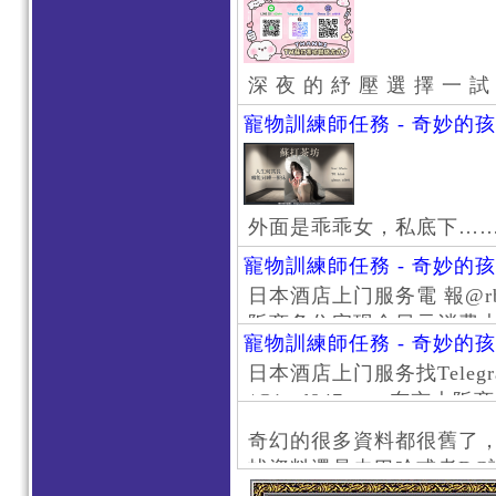
深 夜 的 紓 壓 選 擇 一 試
寵物訓練師任務 - 奇妙的
外面是乖乖女，私底下…
寵物訓練師任務 - 奇妙的
日本酒店上门服务電 報@rb111
阪商务住宅现金日元消费大阪
寵物訓練師任務 - 奇妙的
京风俗 #大阪风俗 #东京外
日本酒店上门服务找Telegr
上门服务新宿风俗 #梅田风
/@jptd847utpp 东
#日本萝莉 #大阪萝莉 #
京旅游 #大阪旅游 #东京风
奇幻的很多資料都很舊了
东京上门服务 #大阪上门服
找資料還是去巴哈或者DC
心斋桥风俗 #日本女孩 #大
了。