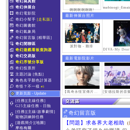
奇幻寫真館
奇幻伸展台
啊啊啊啊啊啊!
奇幻電影院
最新伸展台照片
奇幻小幫手
[走私販]
奇幻圖書館
奇幻氣象局
奇幻留言版
[精華區]
奇幻閒聊區
派對咖 - 雞排
奇幻遊戲看板查詢器
奇幻交易版
最新電影院影片
奇幻序號分享版
奇幻投票所
主題討論
[焦點]
角色名字顏色計算器
奇怪？不一樣
#5
【瑪奇永恆宣傳片】最初的感動
更新頁面 - Update
[任務][主線任務]
G25主線任務 - 日蝕
[任務][主線/故事劇情]
奇幻留言版
寵物訓練師任務
【問題】求各界大老相助
[遊戲簡介][地圖]
摩格梅爾