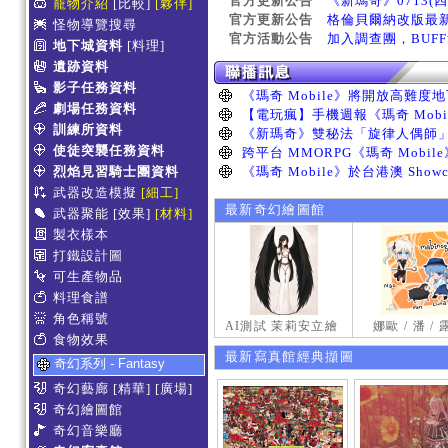
官方更新公告
《新瑪奇》0713(
寵物介紹
[比較]
[夥伴]
官方更新公告
格倫貝爾納改版最
怪物導覽搜尋
官方活動公告
加入調查團，BUF
地下城資料
[料理]
遺跡資料
影子任務資料
劇場任務資料
訓練所資料
使徒突襲任務資料
烈焰見習騎士團資料
武器改造模擬
[細工]
最新奇幻繪圖館
武器聚能
[效果]
[材料]
製衣樣本
打鐵設計圖
可生產物品
料理食譜
角色稱號
AI測試 茉莉安立繪
娜歐 / 潘 /
食物效果
最新寫真館經典擷圖
奇幻系列 - Fantasy
奇幻藝廊
[精華]
[廣場]
奇幻繪圖館
奇幻音樂廳