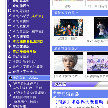
奇幻寫真館
奇幻伸展台
塞爆
晴天向日葵花
奇幻電影院
最新伸展台照片
奇幻小幫手
[走私販]
奇幻圖書館
奇幻氣象局
奇幻留言版
[精華區]
奇幻閒聊區
派對咖 - 雞排
奇幻遊戲看板查詢器
奇幻交易版
最新電影院影片
奇幻序號分享版
奇幻投票所
主題討論
[焦點]
角色名字顏色計算器
奇怪？不一樣
#5
【瑪奇永恆宣傳片】最初的感動
更新頁面 - Update
[任務][主線任務]
G25主線任務 - 日蝕
[任務][主線/故事劇情]
奇幻留言版
寵物訓練師任務
【問題】求各界大老相助
[遊戲簡介][地圖]
摩格梅爾