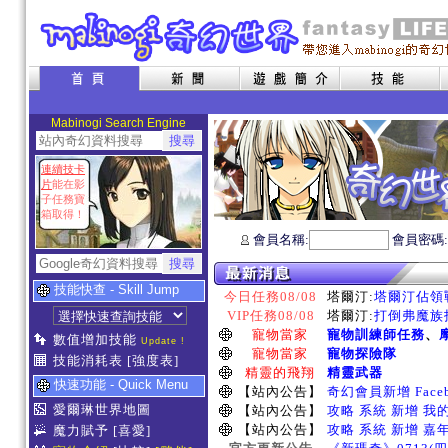
Mabinogi Search Engine
連續技卡
片
能在影
子任務寶
箱取得！
會員名稱:
會員密碼
技能快查 - Skill Jump
今日任務08/08
塔爾汀:
塔爾汀佔領戰
VIP任務08/08
塔爾汀:
打倒弗魔族指
寵物當家
寵物訓練師任務
、
數值增加技能
Update !
寵物當家
寵物探險隊
技能消耗表
[強度表]
精靈的飛翔
精靈武器
快速功能 - Quick Menu
【站內公告】
奇幻會員新增 Face
愛爾琳世界地圖
【站內公告】
攻略 系統 新增 我
【站內公告】
攻略 系統 新增 嘉
魔力賦予
[喜愛]