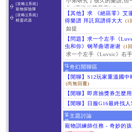
小弟研究了很久的樂譜,但
[攻略][系統]
作 [葬送的芙莉蓮]-Zoltraa
寵物探險隊
【其他】求 《絕區零》艾蓮
[攻略][系統]
得樂譜 拜託寫譜得大大
精靈武器
(1
如提
【問題】求一个左手《Luv
虫和你》钢琴曲谱谢谢
(1
求一个左手《Luvsic》
奇幻閒聊區
【閒聊】S12玩家重溫國
(尚無回覆)
【閒聊】即席抽獎券怎麼用
【閒聊】日服G16最終找
主題討論
寵物訓練師任務 - 奇妙的