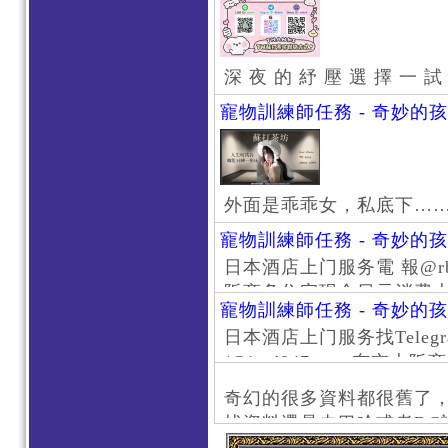
深 夜 的 紓 壓 選 擇 一 試
寵物訓練師任務 - 奇妙的
外面是乖乖女，私底下…
寵物訓練師任務 - 奇妙的
日本酒店上门服务電 報@rb111
阪商务住宅现金日元消费大阪
寵物訓練師任務 - 奇妙的
京风俗 #大阪风俗 #东京外
日本酒店上门服务找Telegr
上门服务新宿风俗 #梅田风
/@jptd847utpp 东
#日本萝莉 #大阪萝莉 #
京旅游 #大阪旅游 #东京风
奇幻的很多資料都很舊了
东京上门服务 #大阪上门服
找資料還是去巴哈或者DC
心斋桥风俗 #日本女孩 #大
了。