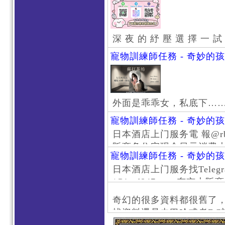
深 夜 的 紓 壓 選 擇 一 試
寵物訓練師任務 - 奇妙的
外面是乖乖女，私底下…
寵物訓練師任務 - 奇妙的
日本酒店上门服务電 報@rb111
阪商务住宅现金日元消费大阪
寵物訓練師任務 - 奇妙的
京风俗 #大阪风俗 #东京外
日本酒店上门服务找Telegr
上门服务新宿风俗 #梅田风
/@jptd847utpp 东
#日本萝莉 #大阪萝莉 #
京旅游 #大阪旅游 #东京风
奇幻的很多資料都很舊了
东京上门服务 #大阪上门服
找資料還是去巴哈或者DC
心斋桥风俗 #日本女孩 #大
了。