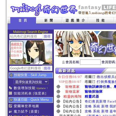
Mabinogi Search Engine
連續技卡
片
能在影
子任務寶
箱取得！
會員名稱:
會員密碼
技能快查 - Skill Jump
今日任務08/07
塔爾汀:
救出偵察兵
VIP任務08/07
塔爾汀:
打倒弗魔族指
寵物當家
寵物訓練師任務
、
數值增加技能
Update !
寵物當家
寵物探險隊
技能消耗表
[強度表]
精靈的飛翔
精靈武器
快速功能 - Quick Menu
【站內公告】
奇幻會員新增 Face
愛爾琳世界地圖
【站內公告】
攻略 系統 新增 我
【站內公告】
攻略 系統 新增 嘉
魔力賦予
[喜愛]