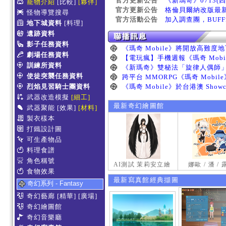
官方更新公告
《新瑪奇》0713(
寵物介紹
[比較]
[夥伴]
官方更新公告
格倫貝爾納改版最
怪物導覽搜尋
官方活動公告
加入調查團，BUF
地下城資料
[料理]
遺跡資料
影子任務資料
劇場任務資料
訓練所資料
使徒突襲任務資料
烈焰見習騎士團資料
武器改造模擬
[細工]
最新奇幻繪圖館
武器聚能
[效果]
[材料]
製衣樣本
打鐵設計圖
可生產物品
料理食譜
角色稱號
AI測試 茉莉安立繪
娜歐 / 潘 /
食物效果
最新寫真館經典擷圖
奇幻系列 - Fantasy
奇幻藝廊
[精華]
[廣場]
奇幻繪圖館
奇幻音樂廳