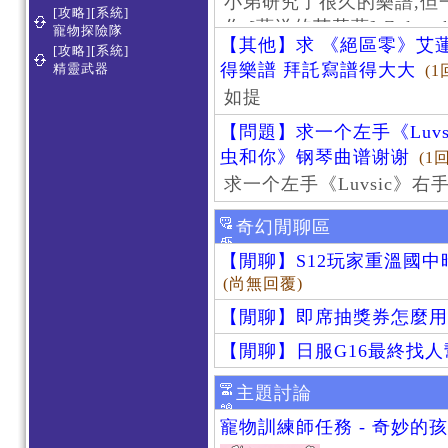
小弟研究了很久的樂譜,但
[攻略][系統]
作 [葬送的芙莉蓮]-Zoltraa
寵物探險隊
【其他】求 《絕區零》艾蓮
[攻略][系統]
得樂譜 拜託寫譜得大大
精靈武器
(1
如提
【問題】求一个左手《Luv
虫和你》钢琴曲谱谢谢
(1
求一个左手《Luvsic》
奇幻閒聊區
【閒聊】S12玩家重溫國
(尚無回覆)
【閒聊】即席抽獎券怎麼用
【閒聊】日服G16最終找
主題討論
寵物訓練師任務 - 奇妙的