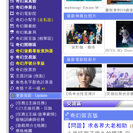
奇幻寫真館
奇幻伸展台
mabinogi_Emain Macha_0900-1200_1
奇幻電影院
最新伸展台照片
奇幻小幫手
[走私販]
奇幻圖書館
奇幻氣象局
奇幻留言版
[精華區]
奇幻閒聊區
派對咖 - 雞排
奇幻遊戲看板查詢器
奇幻交易版
最新電影院影片
奇幻序號分享版
奇幻投票所
主題討論
[焦點]
角色名字顏色計算器
奇怪？不一樣
#5
【瑪奇永恆宣傳片】最初的感動
更新頁面 - Update
[任務][主線任務]
G25主線任務 - 日蝕
[任務][主線/故事劇情]
奇幻留言版
寵物訓練師任務
【問題】求各界大老相助
[遊戲簡介][地圖]
摩格梅爾