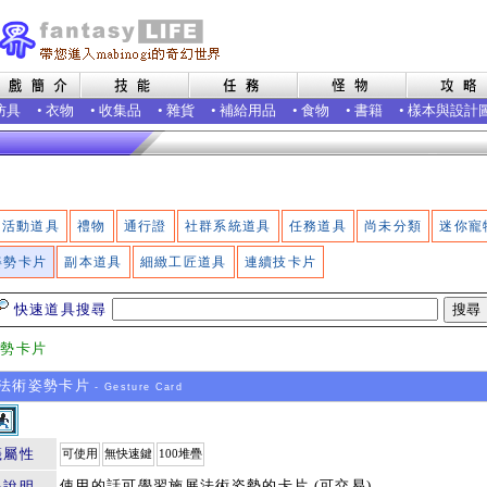
防具
•
衣物
•
收集品
•
雜貨
•
補給用品
•
食物
•
書籍
•
樣本與設計
活動道具
禮物
通行證
社群系統道具
任務道具
尚未分類
迷你寵
姿勢卡片
副本道具
細緻工匠道具
連續技卡片
快速道具搜尋
姿勢卡片
法術姿勢卡片
- Gesture Card
籤屬性
可使用
無快速鍵
100堆疊
使用的話可學習施展法術姿勢的卡片.(可交易)
品說明