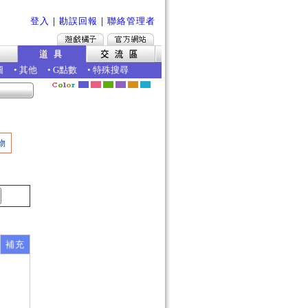
登入
｜
勘誤回報
｜
聯絡管理者
圖
•
其他
•
G點數
•
特殊搜尋
物
補充