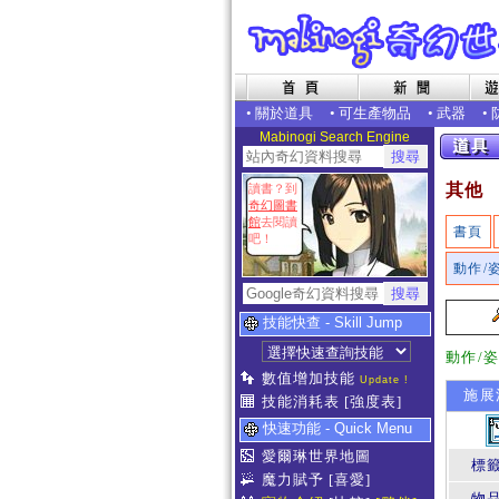
•
關於道具
•
可生產物品
•
武器
•
Mabinogi Search Engine
其他
讀書？到
奇幻圖書
館
去閱讀
書頁
吧！
動作/
技能快查 - Skill Jump
動作/
數值增加技能
Update !
施展
技能消耗表
[強度表]
快速功能 - Quick Menu
愛爾琳世界地圖
標
魔力賦予
[喜愛]
物