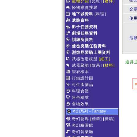
寵物介紹
[比較]
[夥伴]
怪物導覽搜尋
交
地下城資料
[料理]
使
遺跡資料
影子任務資料
劇場任務資料
活
訓練所資料
使徒突襲任務資料
烈焰見習騎士團資料
武器改造模擬
[細工]
道具
武器聚能
[效果]
[材料]
製衣樣本
打鐵設計圖
可生產物品
料理食譜
角色稱號
食物效果
奇幻系列 - Fantasy
奇幻藝廊
[精華]
[廣場]
奇幻繪圖館
奇幻音樂廳