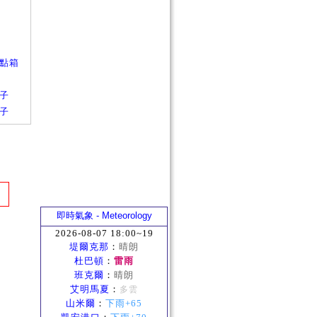
的甜點箱
箱子
箱子
即時氣象 - Meteorology
2026-08-07 18:00~19
堤爾克那
：
晴朗
杜巴頓
：
雷雨
班克爾
：
晴朗
艾明馬夏
：
多雲
山米爾
：
下雨+65