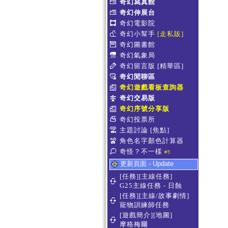
奇幻寫真館
奇幻伸展台
奇幻電影院
奇幻小幫手
[走私販]
奇幻圖書館
奇幻氣象局
奇幻留言版
[精華區]
奇幻閒聊區
奇幻遊戲看板查詢器
奇幻交易版
奇幻序號分享版
奇幻投票所
主題討論
[焦點]
角色名字顏色計算器
奇怪？不一樣
#5
更新頁面 - Update
[任務][主線任務]
G25主線任務 - 日蝕
[任務][主線/故事劇情]
寵物訓練師任務
[遊戲簡介][地圖]
摩格梅爾