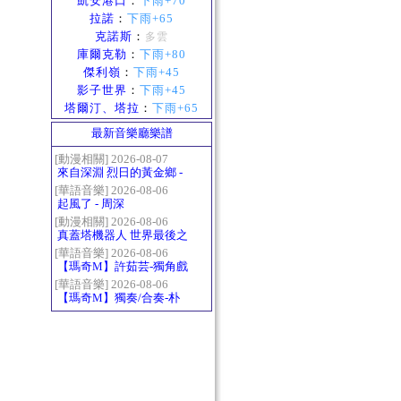
凱安港口
：
下雨+70
拉諾
：
下雨+65
克諾斯
：
多雲
庫爾克勒
：
下雨+80
傑利嶺
：
下雨+45
影子世界
：
下雨+45
塔爾汀、塔拉
：
下雨+65
最新音樂廳樂譜
[動漫相關] 2026-08-07
來自深淵 烈日的黃金鄉 -
Gravity
[華語音樂] 2026-08-06
起風了 - 周深
[動漫相關] 2026-08-06
真蓋塔機器人 世界最後之
日OP2 HEATS
[華語音樂] 2026-08-06
【瑪奇M】許茹芸-獨角戲
[華語音樂] 2026-08-06
【瑪奇M】獨奏/合奏-朴
樹-那些花兒