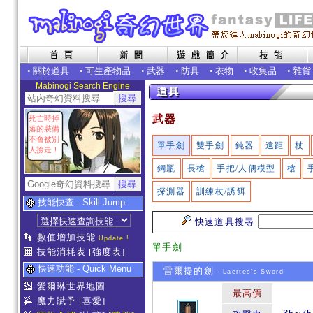
•
關於道具
•
可生產物品
•
武器
•
防具
•
衣物
•
收集品
•
雜貨
Mabinogi Search Engine
武器
死亡時掉
落的裝備
不會被別
單手劍
雙手劍
鈍器
遠距
杖
人撿走！
鋼瓶
長槍
手把/人偶模型
槍
探測器
訓練杖/誘餌
技能快查 - Skill Jump
快速道具搜尋
數值增加技能
Update !
單手劍
技能消耗表
[強度表]
快速功能 - Quick Menu
雷爾提的劍
- Laertes's Sword
愛爾琳世界地圖
最高價
魔力賦予
[喜愛]