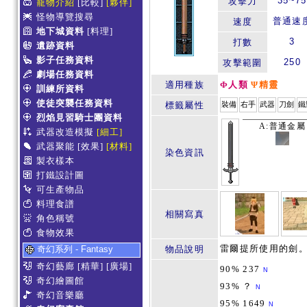
35~75
攻擊力
寵物介紹
[比較]
[夥伴]
怪物導覽搜尋
普通速
速度
地下城資料
[料理]
3
打數
遺跡資料
影子任務資料
250
攻擊範圍
劇場任務資料
適用種族
Φ人類
Ψ精靈
訓練所資料
使徒突襲任務資料
標籤屬性
裝備
右手
武器
刀劍
鐵
烈焰見習騎士團資料
A:普通金屬
武器改造模擬
[細工]
武器聚能
[效果]
[材料]
染色資訊
製衣樣本
打鐵設計圖
可生產物品
料理食譜
相關寫真
角色稱號
食物效果
雷爾提所使用的劍。
奇幻系列 - Fantasy
物品說明
奇幻藝廊
[精華]
[廣場]
90% 237
N
奇幻繪圖館
93% ？
N
奇幻音樂廳
95% 1649
N