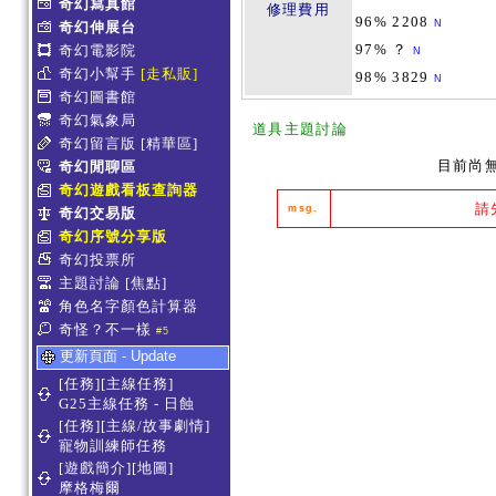
奇幻寫真館
修理費用
96% 2208
N
奇幻伸展台
97% ？
奇幻電影院
N
奇幻小幫手
[走私販]
98% 3829
N
奇幻圖書館
奇幻氣象局
道具主題討論
奇幻留言版
[精華區]
目前尚
奇幻閒聊區
奇幻遊戲看板查詢器
請
msg.
奇幻交易版
奇幻序號分享版
奇幻投票所
主題討論
[焦點]
角色名字顏色計算器
奇怪？不一樣
#5
更新頁面 - Update
[任務][主線任務]
G25主線任務 - 日蝕
[任務][主線/故事劇情]
寵物訓練師任務
[遊戲簡介][地圖]
摩格梅爾