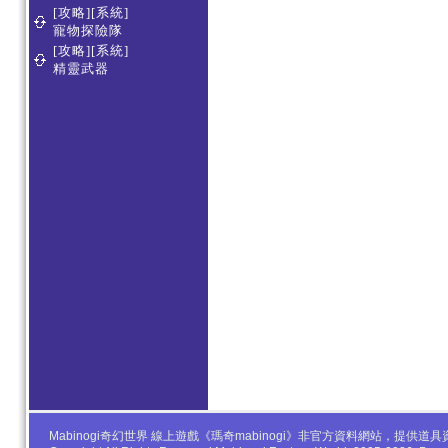
[攻略][系統]
寵物探險隊
[攻略][系統]
精靈武器
Mabinogi奇幻世界 線上遊戲《瑪奇mabinogi》非官方資料網站，