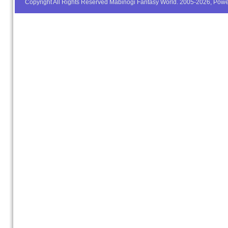
Copyright All Rights Reserved Mabinogi Fantasy World. 2005-2026, Po