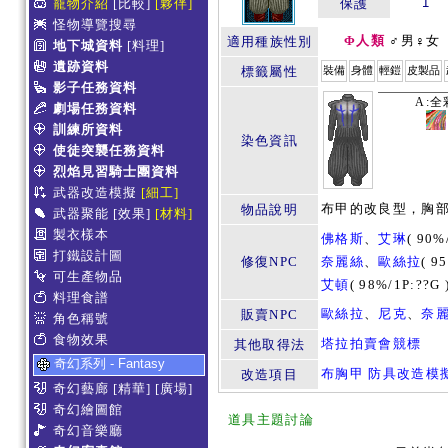
1
寵物介紹
[比較]
[夥伴]
保護
怪物導覽搜尋
Φ人類
♂男♀女
適用種族性別
地下城資料
[料理]
遺跡資料
標籤屬性
裝備
身體
輕鎧
皮製品
影子任務資料
A:全
劇場任務資料
訓練所資料
染色資訊
使徒突襲任務資料
烈焰見習騎士團資料
武器改造模擬
[細工]
布甲的改良型，胸
物品說明
武器聚能
[效果]
[材料]
製衣樣本
佛格斯
、
艾琳
(
90%
打鐵設計圖
修復NPC
奈麗絲
、
歐絲拉
(
95
可生產物品
艾頓
(
98%/1P:??G
料理食譜
歐絲拉
、
尼克
、
奈
販賣NPC
角色稱號
食物效果
塔拉拍賣會競標
其他取得法
奇幻系列 - Fantasy
布胸甲 防具改造模
改造項目
奇幻藝廊
[精華]
[廣場]
奇幻繪圖館
道具主題討論
奇幻音樂廳