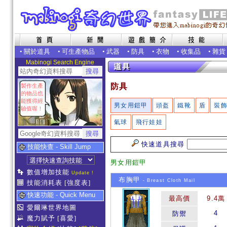
•
關於道具
•
可生產物品
•
武器
•
防具
•
衣物
•
收集品
•
雜貨
Mabinogi Search Engine
防具
製作生產
的物品也
能獲得經
男女用鎧甲
頭盔
鐵靴
盾
裝
驗值喔！
氣球
飛行娃娃
快速道具搜尋
技能快查 - Skill Jump
男女用鎧甲
數值增加技能
Update !
布胸甲
- Breast Cloth Mail
技能消耗表
[強度表]
快速功能 - Quick Menu
最高價
9.4萬
愛爾琳世界地圖
4
防禦
魔力賦予
[喜愛]