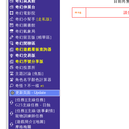
奇幻寫真館
目前尚
奇幻伸展台
請
奇幻電影院
msg.
奇幻小幫手
[走私販]
奇幻圖書館
奇幻氣象局
奇幻留言版
[精華區]
奇幻閒聊區
奇幻遊戲看板查詢器
奇幻交易版
奇幻序號分享版
奇幻投票所
主題討論
[焦點]
角色名字顏色計算器
奇怪？不一樣
#5
更新頁面 - Update
[任務][主線任務]
G25主線任務 - 日蝕
[任務][主線/故事劇情]
寵物訓練師任務
[遊戲簡介][地圖]
摩格梅爾