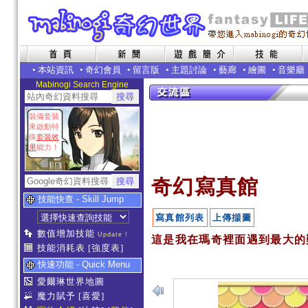
•
本站資訊
•
奇幻會員
•
留言版
•
主題討論
•
藝廊
•
繪圖
•
音樂廳
Mabinogi Search Engine
裝備套裝
來啟動特
殊
套裝效
果
能力！
奇幻寫真館
技能快查 - Skill Jump
寫真館列表
上傳擷圖
數值增加技能
Update !
這是我在瑪奇裡面遇到最大的難
技能消耗表
[強度表]
快速功能 - Quick Menu
愛爾琳世界地圖
魔力賦予
[喜愛]