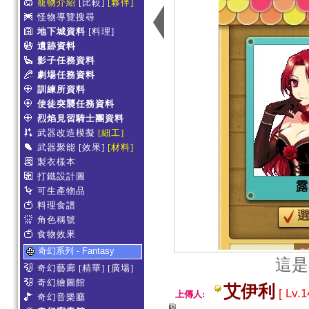
寵物介紹
[比較]
[夥伴]
怪物導覽搜尋
地下城資料
[料理]
遺跡資料
影子任務資料
劇場任務資料
訓練所資料
使徒突襲任務資料
烈焰見習騎士團資料
武器改造模擬
[細工]
武器聚能
[效果]
[材料]
製衣樣本
打鐵設計圖
可生產物品
料理食譜
角色稱號
食物效果
奇幻系列 - Fantasy
這是
奇幻藝廊
[精華]
[廣場]
奇幻繪圖館
艾伊利
[ Lv.1
上傳人:
奇幻音樂廳