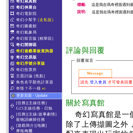
奇幻寫真館
標籤:
這是我在瑪奇裡面遇到
奇幻伸展台
說明:
這是我在瑪奇裡面遇到
奇幻電影院
奇幻小幫手
[走私販]
奇幻圖書館
奇幻氣象局
奇幻留言版
[精華區]
奇幻閒聊區
評論與回覆
奇幻遊戲看板查詢器
奇幻交易版
回覆留言
奇幻序號分享版
奇幻投票所
Message
主題討論
[焦點]
請先
登入會員
才可發表回覆
角色名字顏色計算器
奇怪？不一樣
#5
更新頁面 - Update
關於寫真館
[任務][主線任務]
G25主線任務 - 日蝕
奇幻寫真館是一
[任務][主線/故事劇情]
寵物訓練師任務
除了上傳擷圖之外
[遊戲簡介][地圖]
摩格梅爾