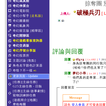
奇幻寫真館
掠奪團 
奇幻伸展台
奇幻電影院
破極兵刃
[ L
上傳人:
奇幻小幫手
[走私販]
奇幻圖書館
奇幻氣象局
奇幻留言版
[精華區]
奇幻閒聊區
奇幻遊戲看板查詢器
奇幻交易版
評論與回覆
奇幻序號分享版
奇幻投票所
dfgrg
回覆
[ Lv.482 ]
?
201
主題討論
[焦點]
身為掠奪團的同行我
#1
角色名字顏色計算器
{哈哈!!你們也太笨了!
奇怪？不一樣
#5
回覆
夢幻小乖
[ Lv.18 ]
?
201
更新頁面 - Update
#2
他們真的是專業...
了(?
[任務][主線任務]
G25主線任務 - 日蝕
回覆留言
[任務][主線/故事劇情]
寵物訓練師任務
Message
[遊戲簡介][地圖]
摩格梅爾
請先
登入會員
才可發表回覆