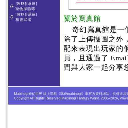
[攻略][系統]
寵物探險隊
[攻略][系統]
關於寫真館
精靈武器
奇幻寫真館是一
除了上傳擷圖之外
配來表現出玩家的
員，且通過了 Em
間與大家一起分享
Mabinogi奇幻世界 線上遊戲《瑪奇mabinogi》非官方資料網站，
Copyright All Rights Reserved Mabinogi Fantasy World. 2005-2026, Po