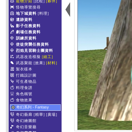
寵物介紹
[比較]
[夥伴]
怪物導覽搜尋
地下城資料
[料理]
遺跡資料
影子任務資料
劇場任務資料
訓練所資料
使徒突襲任務資料
烈焰見習騎士團資料
武器改造模擬
[細工]
武器聚能
[效果]
[材料]
製衣樣本
打鐵設計圖
可生產物品
料理食譜
角色稱號
食物效果
奇幻系列 - Fantasy
奇幻藝廊
[精華]
[廣場]
奇幻繪圖館
奇幻音樂廳