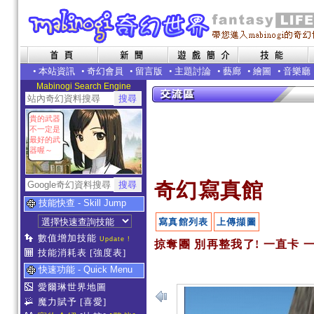
•
本站資訊
•
奇幻會員
•
留言版
•
主題討論
•
藝廊
•
繪圖
•
音樂廳
Mabinogi Search Engine
貴的武器
不一定是
最好的武
器喔～
奇幻寫真館
技能快查 - Skill Jump
寫真館列表
上傳擷圖
數值增加技能
Update !
掠奪團 別再整我了! 一直卡 一
技能消耗表
[強度表]
快速功能 - Quick Menu
愛爾琳世界地圖
魔力賦予
[喜愛]