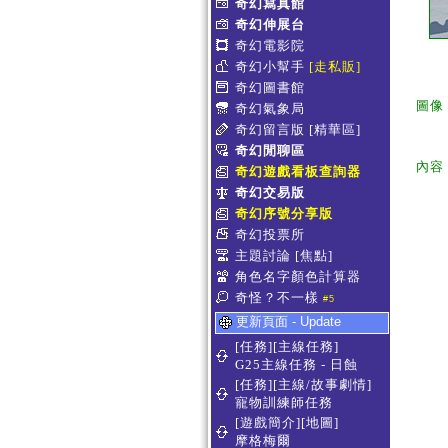
奇幻寫真館
奇幻伸展台
奇幻電影院
奇幻小幫手
[走私販]
奇幻圖書館
圖像
奇幻氣象局
奇幻留言版
[精華區]
奇幻閒聊區
內容
奇幻遊戲看板查詢器
奇幻交易版
奇幻序號分享版
奇幻投票所
主題討論
[焦點]
角色名字顏色計算器
奇怪？不一樣
#5
更新頁面 - Update
[任務][主線任務]
G25主線任務 - 日蝕
[任務][主線/故事劇情]
寵物訓練師任務
[遊戲簡介][地圖]
摩格梅爾