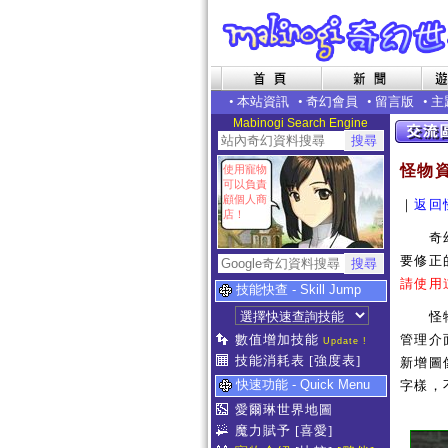
•
本站資訊
•
奇幻會員
•
留言版
•
主
Mabinogi Search Engine
怪物
使用寵物
可以負責
顧個人商
｜
返回
店！
奇幻世
要修正
請使用
技能快查 - Skill Jump
怪物補
數值增加技能
管理介
Update !
技能消耗表
[強度表]
新增圖像
快速功能 - Quick Menu
字樣，
愛爾琳世界地圖
魔力賦予
[喜愛]