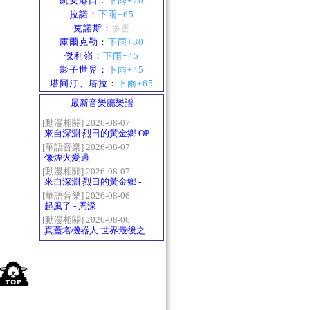
凱安港口
：
下雨+70
拉諾
：
下雨+65
克諾斯
：
多雲
庫爾克勒
：
下雨+80
傑利嶺
：
下雨+45
影子世界
：
下雨+45
塔爾汀、塔拉
：
下雨+65
最新音樂廳樂譜
[動漫相關] 2026-08-07
來自深淵 烈日的黃金鄉 OP
- かたち(Katachi)
[華語音樂] 2026-08-07
像煙火愛過
[動漫相關] 2026-08-07
來自深淵 烈日的黃金鄉 -
Gravity
[華語音樂] 2026-08-06
起風了 - 周深
[動漫相關] 2026-08-06
真蓋塔機器人 世界最後之
日OP2 HEATS