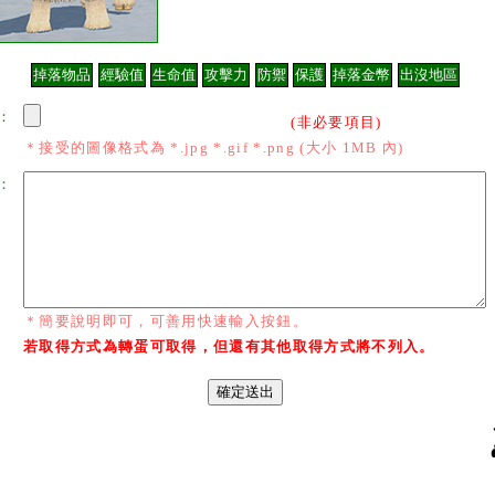
：
(非必要項目)
＊接受的圖像格式為 *.jpg *.gif *.png (大小 1MB 內)
：
＊簡要說明即可，可善用快速輸入按鈕。
若取得方式為轉蛋可取得，但還有其他取得方式將不列入。