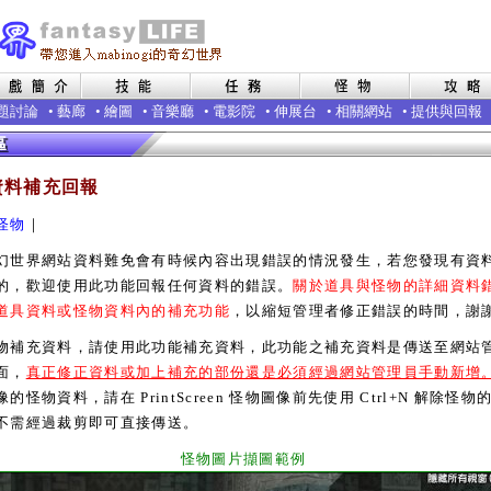
題討論
•
藝廊
•
繪圖
•
音樂廳
•
電影院
•
伸展台
•
相關網站
•
提供與回報
資料補充回報
怪物
｜
界網站資料難免會有時候內容出現錯誤的情況發生，若您發現有資
的，歡迎使用此功能回報任何資料的錯誤。
關於道具與怪物的詳細資料
道具資料或怪物資料內的補充功能
，以縮短管理者修正錯誤的時間，謝
充資料，請使用此功能補充資料，此功能之補充資料是傳送至網站
面，
真正修正資料或加上補充的部份還是必須經過網站管理員手動新增
的怪物資料，請在 PrintScreen 怪物圖像前先使用 Ctrl+N 解除怪物
不需經過裁剪即可直接傳送。
怪物圖片擷圖範例