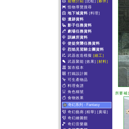
寵物介紹
[比較]
[夥伴]
怪物導覽搜尋
地下城資料
[料理]
遺跡資料
影子任務資料
劇場任務資料
訓練所資料
使徒突襲任務資料
烈焰見習騎士團資料
武器改造模擬
[細工]
武器聚能
[效果]
[材料]
製衣樣本
打鐵設計圖
可生產物品
料理食譜
角色稱號
所要補
食物效果
奇幻系列 - Fantasy
奇幻藝廊
[精華]
[廣場]
奇幻繪圖館
奇幻音樂廳