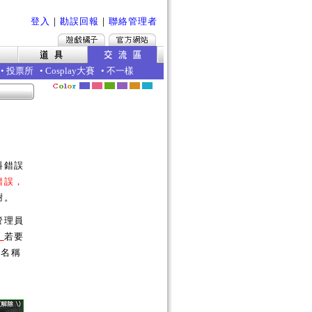
登入
｜
勘誤回報
｜
聯絡管理者
•
投票所
•
Cosplay大賽
•
不一樣
料錯誤
錯誤，
謝。
管理員
。
若要
的名稱