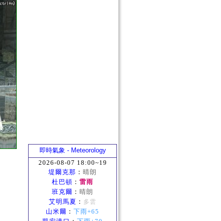
即時氣象 - Meteorology
2026-08-07 18:00~19
堤爾克那
：
晴朗
杜巴頓
：
雷雨
班克爾
：
晴朗
艾明馬夏
：
多雲
山米爾
：
下雨+65