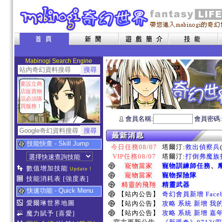
Mabinogi Search Engine
要設立商
店販賣物
品必須購
買服務！
會員名稱:
會員密碼
技能快查 - Skill Jump
今日任務08/07
塔爾汀:
救出偵察兵
VIP任務08/07
塔爾汀:
打倒弗魔族指
寵物當家
寵物訓練師任務
、
數值增加技能
Update !
寵物當家
寵物探險隊
技能消耗表
[強度表]
精靈的飛翔
精靈武器
快速功能 - Quick Menu
【站內公告】
奇幻會員新增 Face
愛爾琳世界地圖
【站內公告】
攻略 系統 新增 我
【站內公告】
攻略 系統 新增 嘉
魔力賦予
[喜愛]