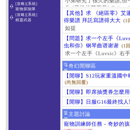
小弟研究了很久的樂譜,但
[攻略][系統]
作 [葬送的芙莉蓮]-Zoltraa
寵物探險隊
【其他】求 《絕區零》艾蓮
[攻略][系統]
得樂譜 拜託寫譜得大大
精靈武器
(1
如提
【問題】求一个左手《Luv
虫和你》钢琴曲谱谢谢
(1
求一个左手《Luvsic》
奇幻閒聊區
【閒聊】S12玩家重溫國
(尚無回覆)
【閒聊】即席抽獎券怎麼用
【閒聊】日服G16最終找
主題討論
寵物訓練師任務 - 奇妙的