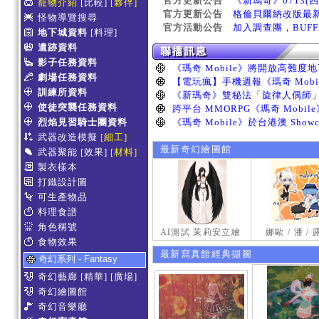
官方更新公告
《新瑪奇》0713(
寵物介紹
[比較]
[夥伴]
官方更新公告
格倫貝爾納改版最
怪物導覽搜尋
官方活動公告
加入調查團，BUF
地下城資料
[料理]
遺跡資料
影子任務資料
劇場任務資料
訓練所資料
使徒突襲任務資料
烈焰見習騎士團資料
武器改造模擬
[細工]
最新奇幻繪圖館
武器聚能
[效果]
[材料]
製衣樣本
打鐵設計圖
可生產物品
料理食譜
角色稱號
AI測試 茉莉安立繪
娜歐 / 潘 /
食物效果
最新寫真館經典擷圖
奇幻系列 - Fantasy
奇幻藝廊
[精華]
[廣場]
奇幻繪圖館
奇幻音樂廳