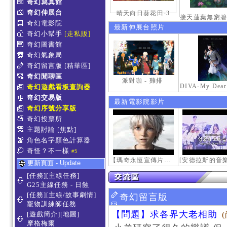
奇幻寫真館
奇幻伸展台
晴天向日葵花田-3
奇幻電影院
最新伸展台照片
奇幻小幫手
[走私販]
奇幻圖書館
奇幻氣象局
奇幻留言版
[精華區]
奇幻閒聊區
派對咖 - 雞排
奇幻遊戲看板查詢器
奇幻交易版
最新電影院影片
奇幻序號分享版
奇幻投票所
主題討論
[焦點]
角色名字顏色計算器
奇怪？不一樣
#5
【瑪奇永恆宣傳片】最初的感動
更新頁面 - Update
[任務][主線任務]
G25主線任務 - 日蝕
[任務][主線/故事劇情]
奇幻留言版
寵物訓練師任務
【問題】求各界大老相助
[遊戲簡介][地圖]
摩格梅爾