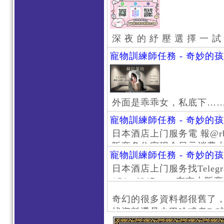
深 夜 的 紓 壓 選 擇 一 試
寵物訓練師任務 - 奇妙的
外面是乖乖女，私底下…
寵物訓練師任務 - 奇妙的
日本酒店上门服务電 報@rb111
阪商务住宅现金日元消费大阪
寵物訓練師任務 - 奇妙的
京风俗 #大阪风俗 #东京外
日本酒店上门服务找Telegr
上门服务新宿风俗 #梅田风
/@jptd847utpp 东
#日本萝莉 #大阪萝莉 #
京旅游 #大阪旅游 #东京风
奇幻的很多資料都很舊了
东京上门服务 #大阪上门服
找資料還是去巴哈或者DC
心斋桥风俗 #日本女孩 #大
了。