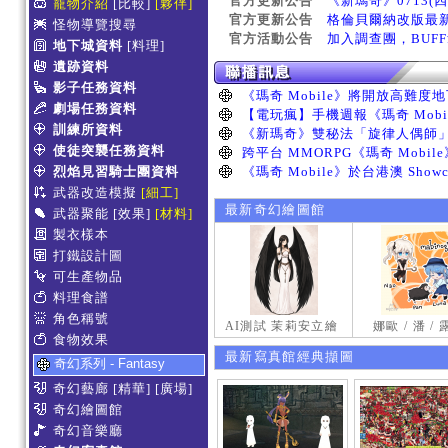
官方更新公告
《新瑪奇》0713(
寵物介紹
[比較]
[夥伴]
官方更新公告
格倫貝爾納改版最
怪物導覽搜尋
官方活動公告
加入調查團，BUF
地下城資料
[料理]
遺跡資料
影子任務資料
劇場任務資料
訓練所資料
使徒突襲任務資料
烈焰見習騎士團資料
武器改造模擬
[細工]
最新奇幻繪圖館
武器聚能
[效果]
[材料]
製衣樣本
打鐵設計圖
可生產物品
料理食譜
角色稱號
AI測試 茉莉安立繪
娜歐 / 潘 /
食物效果
最新寫真館經典擷圖
奇幻系列 - Fantasy
奇幻藝廊
[精華]
[廣場]
奇幻繪圖館
奇幻音樂廳