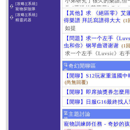
小弟研究了很久的樂譜,但
[攻略][系統]
作 [葬送的芙莉蓮]-Zoltraa
寵物探險隊
【其他】求 《絕區零》艾蓮
[攻略][系統]
得樂譜 拜託寫譜得大大
精靈武器
(1
如提
【問題】求一个左手《Luv
虫和你》钢琴曲谱谢谢
(1
求一个左手《Luvsic》
奇幻閒聊區
【閒聊】S12玩家重溫國
(尚無回覆)
【閒聊】即席抽獎券怎麼用
【閒聊】日服G16最終找
主題討論
寵物訓練師任務 - 奇妙的