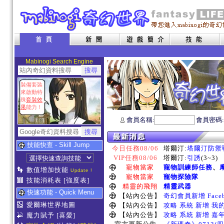
Mabinogi Search Engine
裝備套裝
來啟動特
殊
套裝效
果
能力！
會員名稱:
會員密碼
技能快查 - Skill Jump
今日任務08/06
塔爾汀:
塔爾汀防禦
VIP任務08/06
塔爾汀:
引誘
(3~3)
寵物當家
寵物訓練師任務
、
數值增加技能
Update !
寵物當家
寵物探險隊
技能消耗表
[強度表]
精靈的飛翔
精靈武器
快速功能 - Quick Menu
【站內公告】
奇幻會員新增 Face
愛爾琳世界地圖
【站內公告】
攻略 系統 新增 我
【站內公告】
攻略 系統 新增 嘉
魔力賦予
[喜愛]