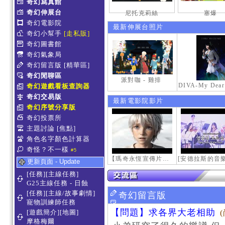
奇幻寫真館
奇幻伸展台
尼托克莉絲
塞爆
奇幻電影院
最新伸展台照片
奇幻小幫手
[走私販]
奇幻圖書館
奇幻氣象局
奇幻留言版
[精華區]
奇幻閒聊區
派對咖 - 雞排
奇幻遊戲看板查詢器
奇幻交易版
最新電影院影片
奇幻序號分享版
奇幻投票所
主題討論
[焦點]
角色名字顏色計算器
奇怪？不一樣
#5
【瑪奇永恆宣傳片】最初的感動
更新頁面 - Update
[任務][主線任務]
G25主線任務 - 日蝕
[任務][主線/故事劇情]
奇幻留言版
寵物訓練師任務
【問題】求各界大老相助
[遊戲簡介][地圖]
摩格梅爾