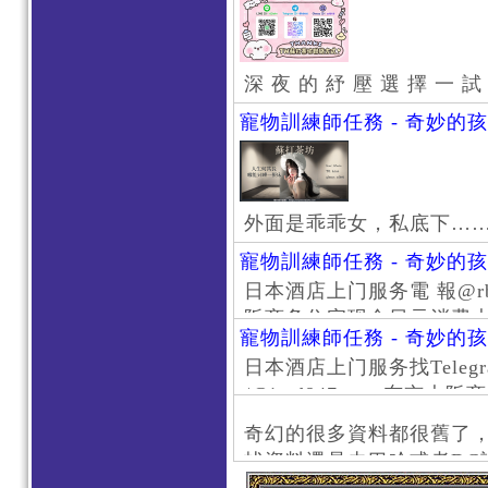
深 夜 的 紓 壓 選 擇 一 試
寵物訓練師任務 - 奇妙的
外面是乖乖女，私底下…
寵物訓練師任務 - 奇妙的
日本酒店上门服务電 報@rb111
阪商务住宅现金日元消费大阪
寵物訓練師任務 - 奇妙的
京风俗 #大阪风俗 #东京外
日本酒店上门服务找Telegr
上门服务新宿风俗 #梅田风
/@jptd847utpp 东
#日本萝莉 #大阪萝莉 #
京旅游 #大阪旅游 #东京风
奇幻的很多資料都很舊了
东京上门服务 #大阪上门服
找資料還是去巴哈或者DC
心斋桥风俗 #日本女孩 #大
了。