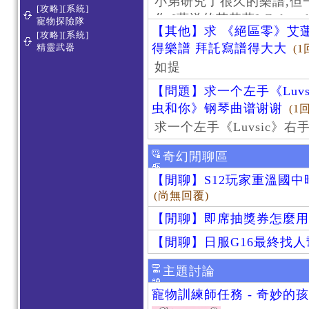
小弟研究了很久的樂譜,但
[攻略][系統]
作 [葬送的芙莉蓮]-Zoltraa
寵物探險隊
【其他】求 《絕區零》艾蓮
[攻略][系統]
得樂譜 拜託寫譜得大大
精靈武器
(1
如提
【問題】求一个左手《Luv
虫和你》钢琴曲谱谢谢
(1
求一个左手《Luvsic》
奇幻閒聊區
【閒聊】S12玩家重溫國
(尚無回覆)
【閒聊】即席抽獎券怎麼用
【閒聊】日服G16最終找
主題討論
寵物訓練師任務 - 奇妙的