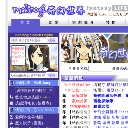
Mabinogi Search Engine
每種
寵物
的背包大
小都不相
同！
會員名稱:
會員密碼
技能快查 - Skill Jump
今日任務08/06
塔爾汀:
塔爾汀防禦
VIP任務08/06
塔爾汀:
引誘
(3~3)
寵物當家
寵物訓練師任務
、
數值增加技能
Update !
寵物當家
寵物探險隊
技能消耗表
[強度表]
精靈的飛翔
精靈武器
快速功能 - Quick Menu
【站內公告】
奇幻會員新增 Face
愛爾琳世界地圖
【站內公告】
攻略 系統 新增 我
【站內公告】
攻略 系統 新增 嘉
魔力賦予
[喜愛]