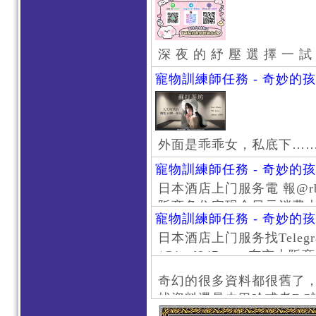
深 夜 的 紓 壓 選 擇 一 試
寵物訓練師任務 - 奇妙的
外面是乖乖女，私底下…
寵物訓練師任務 - 奇妙的
日本酒店上门服务電 報@rb111
阪商务住宅现金日元消费大阪
寵物訓練師任務 - 奇妙的
京风俗 #大阪风俗 #东京外
日本酒店上门服务找Telegr
上门服务新宿风俗 #梅田风
/@jptd847utpp 东
#日本萝莉 #大阪萝莉 #
京旅游 #大阪旅游 #东京风
奇幻的很多資料都很舊了
东京上门服务 #大阪上门服
找資料還是去巴哈或者DC
心斋桥风俗 #日本女孩 #大
了。