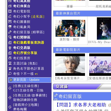
奇幻寫真館
奇幻伸展台
塞爆
尼托克莉
奇幻電影院
最新伸展台照片
奇幻小幫手
[走私販]
奇幻圖書館
奇幻氣象局
奇幻留言版
[精華區]
奇幻閒聊區
派對咖 - 雞排
奇幻遊戲看板查詢器
奇幻交易版
最新電影院影片
奇幻序號分享版
奇幻投票所
主題討論
[焦點]
角色名字顏色計算器
奇怪？不一樣
#5
【瑪奇永恆宣傳片】最初的感動
更新頁面 - Update
[任務][主線任務]
G25主線任務 - 日蝕
[任務][主線/故事劇情]
奇幻留言版
寵物訓練師任務
【問題】求各界大老相助
[遊戲簡介][地圖]
摩格梅爾