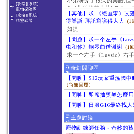
小弟研究了很久的樂譜,但
[攻略][系統]
作 [葬送的芙莉蓮]-Zoltraa
寵物探險隊
【其他】求 《絕區零》艾蓮
[攻略][系統]
得樂譜 拜託寫譜得大大
精靈武器
(1
如提
【問題】求一个左手《Luv
虫和你》钢琴曲谱谢谢
(1
求一个左手《Luvsic》
奇幻閒聊區
【閒聊】S12玩家重溫國
(尚無回覆)
【閒聊】即席抽獎券怎麼用
【閒聊】日服G16最終找
主題討論
寵物訓練師任務 - 奇妙的