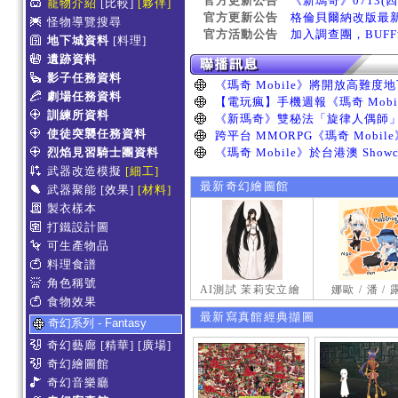
官方更新公告
《新瑪奇》0713(
寵物介紹
[比較]
[夥伴]
官方更新公告
格倫貝爾納改版最
怪物導覽搜尋
官方活動公告
加入調查團，BUF
地下城資料
[料理]
遺跡資料
影子任務資料
劇場任務資料
訓練所資料
使徒突襲任務資料
烈焰見習騎士團資料
武器改造模擬
[細工]
最新奇幻繪圖館
武器聚能
[效果]
[材料]
製衣樣本
打鐵設計圖
可生產物品
料理食譜
角色稱號
AI測試 茉莉安立繪
娜歐 / 潘 /
食物效果
最新寫真館經典擷圖
奇幻系列 - Fantasy
奇幻藝廊
[精華]
[廣場]
奇幻繪圖館
奇幻音樂廳