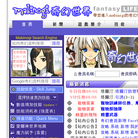
Mabinogi Search Engine
沒有職業
之分！什
麼技能都
可學習！
會員名稱:
會員密碼
技能快查 - Skill Jump
今日任務08/06
塔爾汀:
塔爾汀防禦
VIP任務08/06
塔爾汀:
引誘
(3~3)
寵物當家
寵物訓練師任務
、
數值增加技能
Update !
寵物當家
寵物探險隊
技能消耗表
[強度表]
精靈的飛翔
精靈武器
快速功能 - Quick Menu
【站內公告】
奇幻會員新增 Face
愛爾琳世界地圖
【站內公告】
攻略 系統 新增 我
【站內公告】
攻略 系統 新增 嘉
魔力賦予
[喜愛]