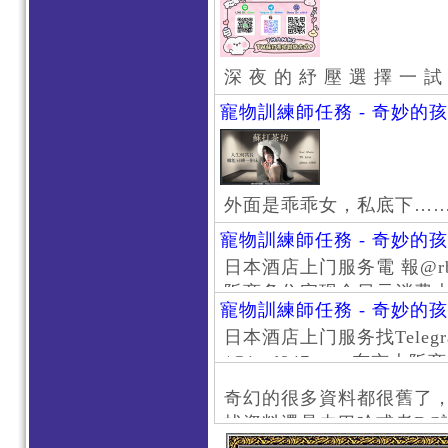
深 夜 的 紓 壓 選 擇 一 試
寵物訓練師任務 - 奇妙的
外面是乖乖女，私底下…
寵物訓練師任務 - 奇妙的
日本酒店上门服务電 報@rb111
阪商务住宅现金日元消费大阪
寵物訓練師任務 - 奇妙的
京风俗 #大阪风俗 #东京外
日本酒店上门服务找Telegr
上门服务新宿风俗 #梅田风
/@jptd847utpp 东
#日本萝莉 #大阪萝莉 #
京旅游 #大阪旅游 #东京风
奇幻的很多資料都很舊了
东京上门服务 #大阪上门服
找資料還是去巴哈或者DC
心斋桥风俗 #日本女孩 #大
了。