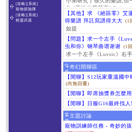
小弟研究了很久的樂譜,但
[攻略][系統]
作 [葬送的芙莉蓮]-Zoltraa
寵物探險隊
【其他】求 《絕區零》艾蓮
[攻略][系統]
得樂譜 拜託寫譜得大大
精靈武器
(1
如提
【問題】求一个左手《Luv
虫和你》钢琴曲谱谢谢
(1
求一个左手《Luvsic》
奇幻閒聊區
【閒聊】S12玩家重溫國
(尚無回覆)
【閒聊】即席抽獎券怎麼用
【閒聊】日服G16最終找
主題討論
寵物訓練師任務 - 奇妙的