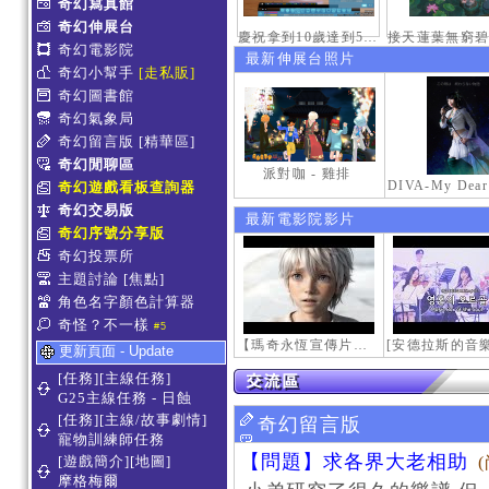
奇幻寫真館
奇幻伸展台
慶祝拿到10歲達到50級稱號紀念照
奇幻電影院
最新伸展台照片
奇幻小幫手
[走私販]
奇幻圖書館
奇幻氣象局
奇幻留言版
[精華區]
奇幻閒聊區
派對咖 - 雞排
奇幻遊戲看板查詢器
奇幻交易版
最新電影院影片
奇幻序號分享版
奇幻投票所
主題討論
[焦點]
角色名字顏色計算器
奇怪？不一樣
#5
【瑪奇永恆宣傳片】最初的感動
更新頁面 - Update
[任務][主線任務]
G25主線任務 - 日蝕
[任務][主線/故事劇情]
奇幻留言版
寵物訓練師任務
【問題】求各界大老相助
[遊戲簡介][地圖]
摩格梅爾