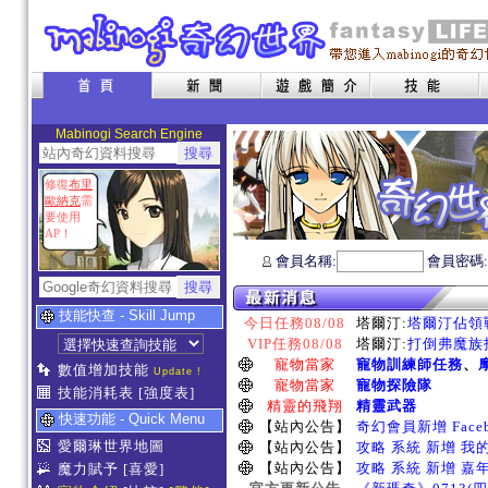
Mabinogi Search Engine
修復
布里
歐納克
需
要使用
AP！
會員名稱:
會員密碼
技能快查 - Skill Jump
今日任務08/08
塔爾汀:
塔爾汀佔領戰
VIP任務08/08
塔爾汀:
打倒弗魔族指
寵物當家
寵物訓練師任務
、
數值增加技能
Update !
寵物當家
寵物探險隊
技能消耗表
[強度表]
精靈的飛翔
精靈武器
快速功能 - Quick Menu
【站內公告】
奇幻會員新增 Face
愛爾琳世界地圖
【站內公告】
攻略 系統 新增 我
【站內公告】
攻略 系統 新增 嘉
魔力賦予
[喜愛]