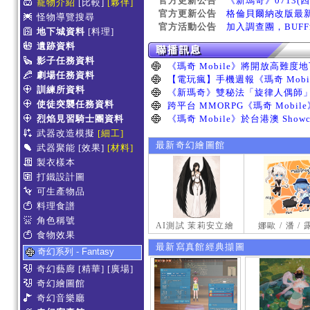
官方更新公告
《新瑪奇》0713(
寵物介紹
[比較]
[夥伴]
官方更新公告
格倫貝爾納改版最
怪物導覽搜尋
官方活動公告
加入調查團，BUF
地下城資料
[料理]
遺跡資料
影子任務資料
劇場任務資料
訓練所資料
使徒突襲任務資料
烈焰見習騎士團資料
武器改造模擬
[細工]
最新奇幻繪圖館
武器聚能
[效果]
[材料]
製衣樣本
打鐵設計圖
可生產物品
料理食譜
角色稱號
AI測試 茉莉安立繪
娜歐 / 潘 /
食物效果
最新寫真館經典擷圖
奇幻系列 - Fantasy
奇幻藝廊
[精華]
[廣場]
奇幻繪圖館
奇幻音樂廳