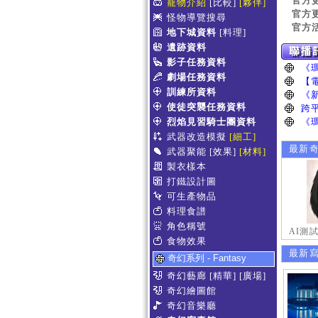
官方
寵物介紹
[比較]
[夥伴]
官方
怪物導覽搜尋
官方
地下城資料
[料理]
遺跡資料
影子任務資料
劇場任務資料
訓練所資料
使徒突襲任務資料
烈焰見習騎士團資料
武器改造模擬
[細工]
最新
武器聚能
[效果]
[材料]
製衣樣本
打鐵設計圖
可生產物品
料理食譜
角色稱號
AI測
食物效果
最新
奇幻系列 - Fantasy
奇幻藝廊
[精華]
[廣場]
奇幻繪圖館
奇幻音樂廳