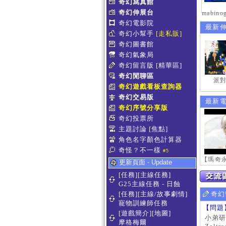
奇幻寫真館
奇幻伸展台
奇幻電影院
最新
奇幻小幫手
[走私販]
奇幻圖書館
奇幻氣象局
奇幻留言版
[精華區]
奇幻閒聊區
派對
奇幻遊戲看板查詢器
奇幻交易版
最新
奇幻序號分享版
奇幻投票所
主題討論
[焦點]
角色名字顏色計算器
奇怪？不一樣
#5
更新頁面 - Update
[任務][主線任務]
G25主線任務 - 日蝕
[任務][主線/故事劇情]
奇幻
寵物訓練師任務
【問題
[遊戲簡介][地圖]
小弟研
摩格梅爾