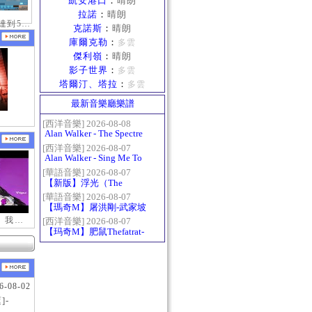
凱安港口
：
晴朗
拉諾
：
晴朗
慶祝拿到10歲達到50級稱號紀念照
克諾斯
：
晴朗
庫爾克勒
：
多雲
傑利嶺
：
晴朗
影子世界
：
多雲
塔爾汀、塔拉
：
多雲
最新音樂廳樂譜
[西洋音樂] 2026-08-08
Alan Walker - The Spectre
[西洋音樂] 2026-08-07
Alan Walker - Sing Me To
Sleep
[華語音樂] 2026-08-07
【新版】浮光（The
History）：六和弦
[華語音樂] 2026-08-07
【瑪奇M】屠洪剛-武家坡
2021
【新瑪奇迷因】我更喜歡你
[西洋音樂] 2026-08-07
【玛奇M】肥鼠Thefatrat-
Monody
6-08-02
]-