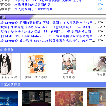
更新公告
《新瑪奇》0713(四) 格倫貝爾納改版開機公告
2023
更新公告
格倫貝爾納改版最新內容
2023
活動公告
加入調查團，BUFF拿到爽
2026
《瑪奇 Mobile》將開放高難度地下城「深淵」 8 人團隊副本「格里斯貝恩」將於 8 月 5 日登場
2026
【電玩瘋】手機週報《瑪奇 Mobile》、《數碼寶貝 UP》與《紙嫁衣 9 羅浮夢》等遊戲
2026
《新瑪奇》雙秘法「旋律人偶師」與「狂怒鬥士」登場 同步推出新系統「神秘工坊」
2026
跨平台 MMORPG《瑪奇 Mobile》上市 在愛爾琳開啟全新的奇幻冒險生活
2026
《瑪奇 Mobile》於台港澳 Showcase 節目揭露在地化特色、未來更新計畫等內容 首次公開台灣動畫
奇幻繪圖館
伸懶腰
試 茉莉安立繪
娜歐 / 潘 / 露娜
九月寒露
寫真館經典擷圖