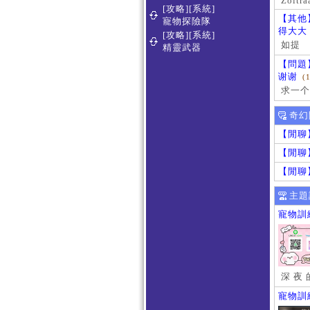
Zoltra
[攻略][系統]
【其他
寵物探險隊
得大大
[攻略][系統]
如提
精靈武器
【問題
谢谢
(
求一个
奇幻
【閒聊
【閒聊
【閒聊
主題
寵物訓
深 夜 
寵物訓