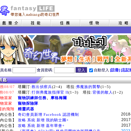
員名稱:
會員密碼:
自動登入
[註冊]
[忘記
08/07
塔爾汀:
救出偵察兵
(2~4)
塔拉:
弗魔族的襲擊
(1~5)
務08/07
塔爾汀:
打倒弗魔族指揮官 II
(1~3)
塔拉:
背後的敵人
(1~2)
物當家
寵物訓練師任務
、
摩格梅爾
物當家
寵物探險隊
靈的飛翔
精靈武器
2018
內公告】
奇幻會員新增 Facebook 認證機制
2017
內公告】
攻略 系統 新增 我的騎士團+
2017
內公告】
攻略 系統 新增 嘉年華會+
2023