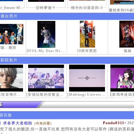
mabinogi_Emain Macha_2000-0600_1
亞特夢遊？
晴天向日葵花田-3
伸展台照片
咖 - 雞排
DIVA-My Dear Heroine-
10周年舊照
狐姬
電影院影片
【瑪奇永恆宣傳片】最初的感動
[安德拉斯的音樂盒｜靈魂的音樂盒] Mabinogi OST - Music Box of the Soul | Crossover COVER
[Mabinogi Universe] 謝謝你來到這個世界...
留言版
Panda0311
】求各界大老相助
202
(尚無回覆)
?
究了很久的樂譜,但一直做不出來 想問有沒有大老可以幫作 [葬送的芙莉蓮