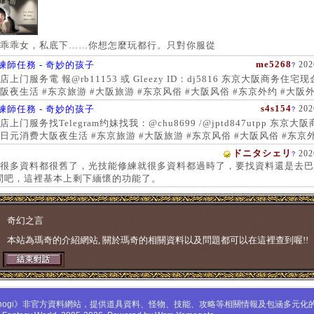
乖乖女，私底下……你想怎麼玩都行。只對你服從
me5268
練師任務 - 奇妙的孩子
202
?
上门服务電 報@rb11153 或 Gleezy ID：dj5816 东京大阪商务住宅
阪夜生活 #东京旅游 #大阪旅游 #东京风俗 #大阪风俗 #东京外约 #大阪外
服务 #大阪上门服务新宿风俗 #梅田风俗 #歌舞伎町 #日本女孩 #大阪女孩
s4s154
練師任務 - 奇妙的孩子
202
?
 #大阪萝莉 #日本学生妹
上门服务找Telegram约妹找我：@chu8699 /@jptd847utpp 东京大
日元消费大阪夜生活 #东京旅游 #大阪旅游 #东京风俗 #大阪风俗 #东京外
约 #东京上门服务 #大阪上门服务新宿风俗 #梅田风俗 #歌舞伎町 #心斋
ドニタシェリ
202
?
女孩 #大阪女孩 #日本萝莉 #大阪萝莉 #日本学生妹
很多資料都很舊了，光技能修練就很多資料都過時了，要找資料還是去巴
問吧，這裡基本上剩下緬懷的功能了。
奇幻之言
本站為瑪奇的介紹網站, 關於瑪奇的相關資料以及問題都可以在這裡查到喔!!
mabinogi》非官方資料網站，提供道具資料、怪物、技能、攻略等相關情報及包涵多元