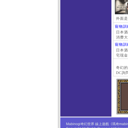
外面是
寵物訓
日本酒店
消费大
京上门
寵物訓
本萝莉
日本酒店
宅现金
大阪外
#日本
奇幻的
DC詢
Mabinogi奇幻世界 線上遊戲《瑪奇