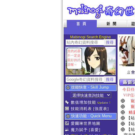
Mabinogi Search Engine
貴的武器
不一定是
最好的武
器喔～
會
技能快查 - Skill Jump
今日任務
VIP任
寵
數值增加技能
Update !
寵
技能消耗表
[強度表]
精
快速功能 - Quick Menu
【站
愛爾琳世界地圖
【站
【站
魔力賦予
[喜愛]