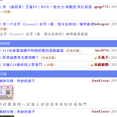
ak
qpqp775
】求 《絕區零》艾蓮EP｜BITE！咬合力 得樂譜 拜託寫譜
202
?
(1回覆)
kdragon
】求一个左手《Luvsic》右手《夜，萤火虫和你》钢琴曲谱
202
?
1回覆)
左手《Luvsic》右手《夜，萤火虫和你》钢琴曲谱谢谢
閒聊區
fnci87tt
】S12玩家重溫國中時期的愛的遊戲建議
202
(尚無回覆)
?
】即席抽獎券怎麼用啊？
天風子
202
(尚無回覆)
?
】日服G16最終找人幫進門
冰鎮貓熊
202
(1回覆)
?
討論
line62win
練師任務 - 奇妙的孩子
202
?
的 紓 壓 選 擇 一 試 就 上 頭 回 頭 率 高 到 誇 張 熱 門
line62win
練師任務 - 奇妙的孩子
202
?