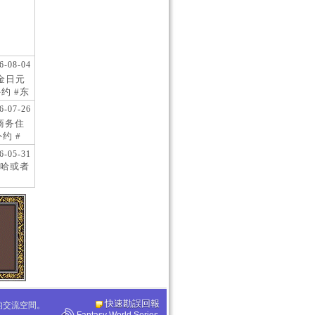
6-08-04
现金日元
约 #东
 #日
6-07-26
阪商务住
约 #
桥风俗
6-05-31
哈或者
快速勘誤回報
化的交流空間。