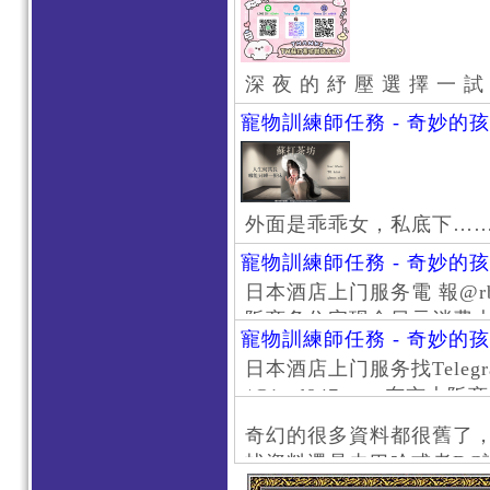
深 夜 的 紓 壓 選 擇 一 試
寵物訓練師任務 - 奇妙的
外面是乖乖女，私底下…
寵物訓練師任務 - 奇妙的
日本酒店上门服务電 報@rb111
阪商务住宅现金日元消费大阪
寵物訓練師任務 - 奇妙的
京风俗 #大阪风俗 #东京外
日本酒店上门服务找Telegr
上门服务新宿风俗 #梅田风
/@jptd847utpp 东
#日本萝莉 #大阪萝莉 #
京旅游 #大阪旅游 #东京风
奇幻的很多資料都很舊了
东京上门服务 #大阪上门服
找資料還是去巴哈或者DC
心斋桥风俗 #日本女孩 #大
了。