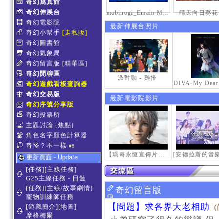
奇幻寫真館
奇幻伸展台
mabinogi_Emain Macha_2000-0600_1
晴天向日葵花
奇幻電影院
最新伸展台照片
奇幻小幫手
[走私販]
奇幻圖書館
奇幻氣象局
奇幻留言版
[精華區]
奇幻閒聊區
派對咖 - 雞排
奇幻遊戲看板查詢器
奇幻交易版
最新電影院影片
奇幻序號分享版
奇幻投票所
主題討論
[焦點]
角色名字顏色計算器
奇怪？不一樣
#5
【瑪奇永恆宣傳片】最初的感動
更新頁面 - Update
[任務][主線任務]
G25主線任務 - 日蝕
[任務][主線/故事劇情]
奇幻留言版
寵物訓練師任務
【問題】求各界大老相助
[遊戲簡介][地圖]
摩格梅爾