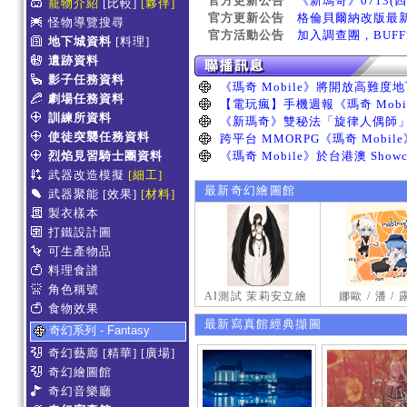
官方更新公告
《新瑪奇》0713(
寵物介紹
[比較]
[夥伴]
官方更新公告
格倫貝爾納改版最
怪物導覽搜尋
官方活動公告
加入調查團，BUF
地下城資料
[料理]
遺跡資料
影子任務資料
劇場任務資料
訓練所資料
使徒突襲任務資料
烈焰見習騎士團資料
武器改造模擬
[細工]
最新奇幻繪圖館
武器聚能
[效果]
[材料]
製衣樣本
打鐵設計圖
可生產物品
料理食譜
角色稱號
AI測試 茉莉安立繪
娜歐 / 潘 /
食物效果
最新寫真館經典擷圖
奇幻系列 - Fantasy
奇幻藝廊
[精華]
[廣場]
奇幻繪圖館
奇幻音樂廳