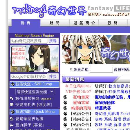
Mabinogi Search Engine
快來
奇幻
藝廊
發揮
自己的創
意~
會員名稱:
會員密碼
技能快查 - Skill Jump
今日任務08/07
塔爾汀:
救出偵察兵
VIP任務08/07
塔爾汀:
打倒弗魔族指
寵物當家
寵物訓練師任務
、
數值增加技能
Update !
寵物當家
寵物探險隊
技能消耗表
[強度表]
精靈的飛翔
精靈武器
快速功能 - Quick Menu
【站內公告】
奇幻會員新增 Face
愛爾琳世界地圖
【站內公告】
攻略 系統 新增 我
【站內公告】
攻略 系統 新增 嘉
魔力賦予
[喜愛]