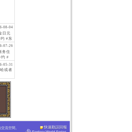
6-08-04
现金日元
约 #东
 #日
6-07-26
阪商务住
约 #
桥风俗
6-05-31
哈或者
快速勘誤回報
化的交流空間。