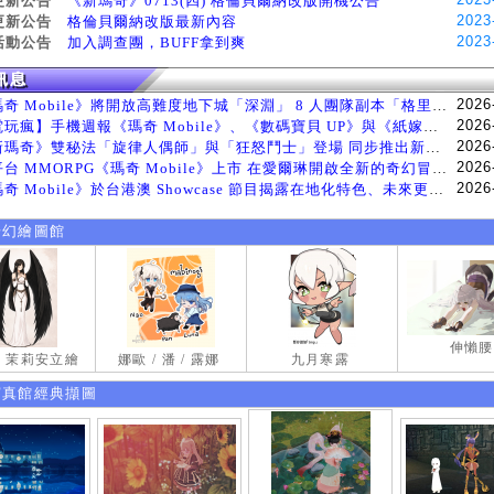
更新公告
《新瑪奇》0713(四) 格倫貝爾納改版開機公告
2023
更新公告
格倫貝爾納改版最新內容
2023
活動公告
加入調查團，BUFF拿到爽
2026
《瑪奇 Mobile》將開放高難度地下城「深淵」 8 人團隊副本「格里斯貝恩」將於 8 月 5 日登場
2026
【電玩瘋】手機週報《瑪奇 Mobile》、《數碼寶貝 UP》與《紙嫁衣 9 羅浮夢》等遊戲
2026
《新瑪奇》雙秘法「旋律人偶師」與「狂怒鬥士」登場 同步推出新系統「神秘工坊」
2026
跨平台 MMORPG《瑪奇 Mobile》上市 在愛爾琳開啟全新的奇幻冒險生活
2026
《瑪奇 Mobile》於台港澳 Showcase 節目揭露在地化特色、未來更新計畫等內容 首次公開台灣動畫
奇幻繪圖館
伸懶腰
試 茉莉安立繪
娜歐 / 潘 / 露娜
九月寒露
寫真館經典擷圖