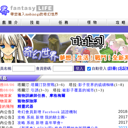
員名稱:
會員密碼:
自動登入
[註冊]
[忘記
08/06
塔爾汀:
塔爾汀防禦戰
(3~6)
塔拉:
影子世界的硫磺蜘蛛
(1~8)
務08/06
塔爾汀:
引誘
(3~3)
塔拉:
被影子覆蓋的城市
(1~3)
物當家
寵物訓練師任務
、
摩格梅爾
物當家
寵物探險隊
靈的飛翔
精靈武器
2018
內公告】
奇幻會員新增 Facebook 認證機制
2017
內公告】
攻略 系統 新增 我的騎士團+
2017
內公告】
攻略 系統 新增 嘉年華會+
2023