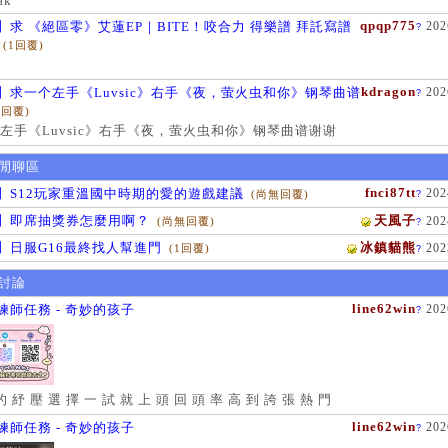
ak
qpqp775
】求 《絕區零》艾蓮EP｜BITE！咬合力 得樂譜 拜託寫譜
202
?
(1回覆)
kdragon
】求一个左手《Luvsic》右手《夜，萤火虫和你》钢琴曲谱
202
?
1回覆)
左手《Luvsic》右手《夜，萤火虫和你》钢琴曲谱谢谢
閒聊區
fnci87tt
】S12玩家重溫國中時期的愛的遊戲建議
202
(尚無回覆)
?
】即席抽獎券怎麼用啊？
天風子
202
(尚無回覆)
?
】日服G16最終找人幫進門
冰鎮貓熊
202
(1回覆)
?
討論
line62win
練師任務 - 奇妙的孩子
202
?
的 紓 壓 選 擇 一 試 就 上 頭 回 頭 率 高 到 誇 張 熱 門
line62win
練師任務 - 奇妙的孩子
202
?