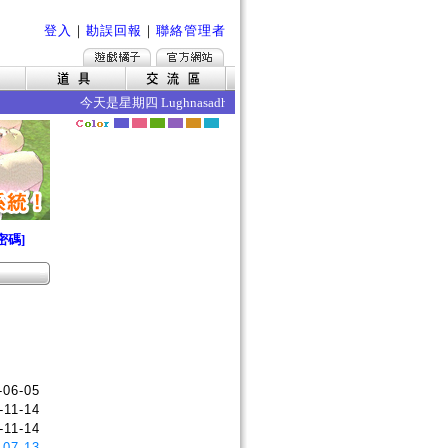
登入
｜
勘誤回報
｜
聯絡管理者
今天是星期四 Lughnasadh 今日的效果如下 ‧魔力賦予成
密碼]
-06-05
-11-14
-11-14
-07-13