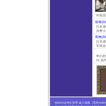
外面是
寵物訓
日本酒店
消费大
京上门
寵物訓
本萝莉
日本酒店
宅现金
大阪外
#日本
奇幻的
DC詢
Mabinogi奇幻世界 線上遊戲《瑪奇