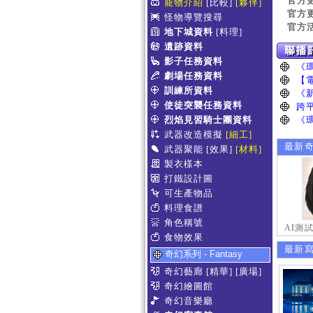
官方
寵物介紹
[比較]
[夥伴]
官方
怪物導覽搜尋
官方
地下城資料
[料理]
遺跡資料
影子任務資料
劇場任務資料
訓練所資料
使徒突襲任務資料
烈焰見習騎士團資料
武器改造模擬
[細工]
最新
武器聚能
[效果]
[材料]
製衣樣本
打鐵設計圖
可生產物品
料理食譜
角色稱號
AI測
食物效果
最新
奇幻系列 - Fantasy
奇幻藝廊
[精華]
[廣場]
奇幻繪圖館
奇幻音樂廳