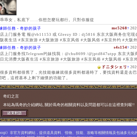
乖乖女，私底下……你想怎麼玩都行。只對你服從
me5268
練師任務 - 奇妙的孩子
202
?
上门服务電 報@rb11153 或 Gleezy ID：dj5816 东京大阪商务住宅
阪夜生活 #东京旅游 #大阪旅游 #东京风俗 #大阪风俗 #东京外约 #大阪外
服务 #大阪上门服务新宿风俗 #梅田风俗 #歌舞伎町 #日本女孩 #大阪女孩
s4s154
練師任務 - 奇妙的孩子
202
?
 #大阪萝莉 #日本学生妹
上门服务找Telegram约妹找我：@chu8699 /@jptd847utpp 东京大
日元消费大阪夜生活 #东京旅游 #大阪旅游 #东京风俗 #大阪风俗 #东京外
约 #东京上门服务 #大阪上门服务新宿风俗 #梅田风俗 #歌舞伎町 #心斋
ドニタシェリ
202
?
女孩 #大阪女孩 #日本萝莉 #大阪萝莉 #日本学生妹
很多資料都很舊了，光技能修練就很多資料都過時了，要找資料還是去巴
問吧，這裡基本上剩下緬懷的功能了。
奇幻之言
本站為瑪奇的介紹網站, 關於瑪奇的相關資料以及問題都可以在這裡查到喔!!
mabinogi》非官方資料網站，提供道具資料、怪物、技能、攻略等相關情報及包涵多元