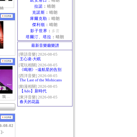
凱安港口
：
晴朗
拉諾
：
晴朗
絲
克諾斯
：
晴朗
庫爾克勒
：
晴朗
傑利嶺
：
晴朗
影子世界
：
多雲
塔爾汀、塔拉
：
晴朗
最新音樂廳樂譜
[華語音樂] 2026-08-05
王心凌-大眠
[電玩相關] 2026-08-05
《鳴潮》~遠航星的告別
[西洋音樂] 2026-08-05
The Last of the Mohicans
最後的莫西乾人
[動漫相關] 2026-08-05
【Ado】新時代
【新瑪奇迷因】我更喜歡你
[東洋音樂] 2026-08-05
春天的花蕊
6-08-02
]-