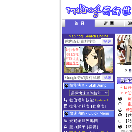
Mabinogi Search Engine
敲打卡普
港口燈柱
可取得
海
蘭德長弓
會
技能快查 - Skill Jump
今日任務
VIP任
寵
數值增加技能
Update !
寵
技能消耗表
[強度表]
精
快速功能 - Quick Menu
【站
愛爾琳世界地圖
【站
【站
魔力賦予
[喜愛]