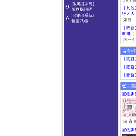
Zoltra
[攻略][系統]
【其他
寵物探險隊
得大大
[攻略][系統]
如提
精靈武器
【問題
谢谢
(
求一个
奇幻
【閒聊
【閒聊
【閒聊
主題
寵物訓
深 夜 
寵物訓