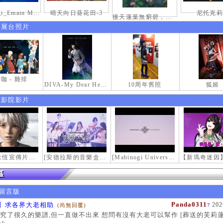
mabinogi_Emain Macha_2000-0600_1
晴天向日葵花田-3
尼托克莉
接天蓮葉無窮碧，映日荷花別樣紅。
伸展台照片
咖 - 雞排
DIVA-My Dear Heroine-
10周年舊照
狐姬
電影院影片
【瑪奇永恆宣傳片】最初的感動
[安德拉斯的音樂盒｜靈魂的音樂盒] Mabinogi OST - Music Box of the Soul | Crossover COVER
[Mabinogi Universe] 謝謝你來到這個世界...
留言版
Panda0311
】求各界大老相助
202
(尚無回覆)
?
究了很久的樂譜,但一直做不出來 想問有沒有大老可以幫作 [葬送的芙莉蓮