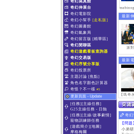
奇幻寫真館
奇幻伸展台
奇幻電影院
最新
奇幻小幫手
[走私販]
奇幻圖書館
奇幻氣象局
奇幻留言版
[精華區]
奇幻閒聊區
派對
奇幻遊戲看板查詢器
奇幻交易版
最新
奇幻序號分享版
奇幻投票所
主題討論
[焦點]
角色名字顏色計算器
奇怪？不一樣
#5
更新頁面 - Update
[任務][主線任務]
G25主線任務 - 日蝕
[任務][主線/故事劇情]
奇幻
寵物訓練師任務
【問題
[遊戲簡介][地圖]
小弟研
摩格梅爾