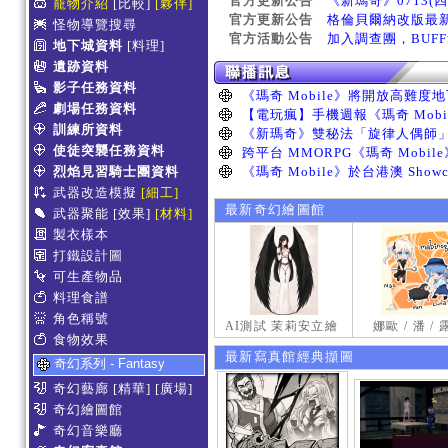
官方更新公告
《新瑪奇》0713(
寵物介紹
[比較]
[夥伴]
官方更新公告
格倫貝爾納改版最
怪物導覽搜尋
官方活動公告
加入調查團，BUF
地下城資料
[料理]
遺跡資料
影子任務資料
劇場任務資料
訓練所資料
使徒突襲任務資料
烈焰見習騎士團資料
武器改造模擬
[細工]
最新奇幻繪圖館
武器聚能
[效果]
[材料]
製衣樣本
打鐵設計圖
可生產物品
料理食譜
角色稱號
AI測試 茉莉安立繪
娜歐 / 潘 /
食物效果
最新寫真館經典擷圖
奇幻系列 - Fantasy
奇幻藝廊
[精華]
[廣場]
奇幻繪圖館
奇幻音樂廳