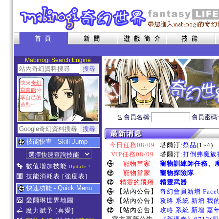
Mabinogi Search Engine
快來
奇幻
寫真館
分
享自己的
造型~
會員名稱:
會員密碼
技能快查 - Skill Jump
今日任務08/09
塔爾汀:
祭品
(1~4)
VIP任務08/09
塔爾汀:
打倒弗魔族指
寵物當家
寵物訓練師任務
、
數值增加技能
Update !
寵物當家
寵物探險隊
技能消耗表
[強度表]
精靈的飛翔
精靈武器
快速功能 - Quick Menu
【站內公告】
奇幻會員新增 Face
愛爾琳世界地圖
【站內公告】
攻略 系統 新增 我
【站內公告】
攻略 系統 新增 嘉
魔力賦予
[喜愛]