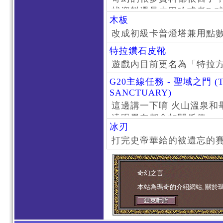
找資料還是去巴哈或者DC
木板
了。
改成初級卡普燈塔兼用點
特拉鑽石皮靴
遊戲內目前更名為「特拉
G20主線任務 - 聖域之門 (T
SANCTUARY)
這邊講一下唷 火山溫泉和
遠跟畢奈都會扣關係值
冰刃
打完史帝華給的被遺忘的賽
奇幻之言
本站為瑪奇的介紹網站, 關於