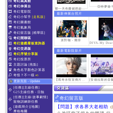
奇幻寫真館
奇幻伸展台
亞特夢遊
那一天布蘿妮想起老佛的奶油手
奇幻電影院
最新伸展台照片
奇幻小幫手
[走私販]
奇幻圖書館
奇幻氣象局
奇幻留言版
[精華區]
奇幻閒聊區
派對咖 - 雞排
奇幻遊戲看板查詢器
奇幻交易版
最新電影院影片
奇幻序號分享版
奇幻投票所
主題討論
[焦點]
角色名字顏色計算器
奇怪？不一樣
#5
【瑪奇永恆宣傳片】最初的感動
更新頁面 - Update
[任務][主線任務]
G25主線任務 - 日蝕
[任務][主線/故事劇情]
奇幻留言版
寵物訓練師任務
【問題】求各界大老相助
[遊戲簡介][地圖]
摩格梅爾