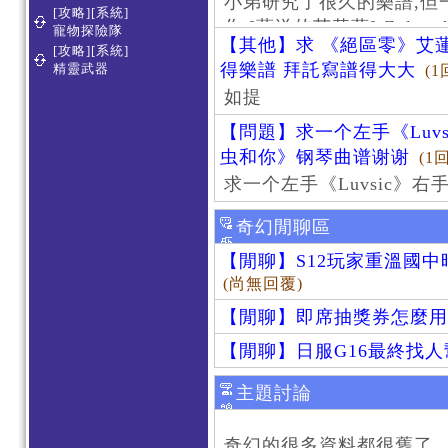
小弟研究了很久的樂譜,但
[攻略][系統]
作 [葬送的芙莉蓮]-Zoltraa
寵物探險隊
【其他】求 《絕區零》艾蓮
[攻略][系統]
得樂譜 拜託寫譜得大大
精靈武器
(1
如提
【問題】求一个左手《Luv
虫和你》钢琴曲谱谢谢
(1
求一个左手《Luvsic》
奇幻閒聊區
【閒聊】S12玩家重溫國
(尚無回覆)
【閒聊】即席抽獎券怎麼用
【閒聊】日服G16最終找
主題討論
奇幻的很多資料都很舊了