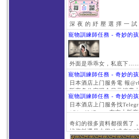
深 夜 的 紓 壓 選 擇 一 試
寵物訓練師任務 - 奇妙的
外面是乖乖女，私底下…
寵物訓練師任務 - 奇妙的
日本酒店上门服务電 報@rb111
阪商务住宅现金日元消费大阪
寵物訓練師任務 - 奇妙的
京风俗 #大阪风俗 #东京外
日本酒店上门服务找Telegr
上门服务新宿风俗 #梅田风
/@jptd847utpp 东
#日本萝莉 #大阪萝莉 #
京旅游 #大阪旅游 #东京风
奇幻的很多資料都很舊了
东京上门服务 #大阪上门服
找資料還是去巴哈或者DC
心斋桥风俗 #日本女孩 #大
了。