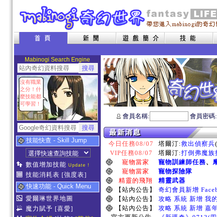
Mabinogi Search Engine
沒有職業
之分！什
麼技能都
可學習！
會員名稱:
會員密碼
技能快查 - Skill Jump
今日任務08/07
塔爾汀:
救出偵察兵
VIP任務08/07
塔爾汀:
打倒弗魔族指
寵物當家
寵物訓練師任務
、
數值增加技能
Update !
寵物當家
寵物探險隊
技能消耗表
[強度表]
精靈的飛翔
精靈武器
快速功能 - Quick Menu
【站內公告】
奇幻會員新增 Face
愛爾琳世界地圖
【站內公告】
攻略 系統 新增 我
【站內公告】
攻略 系統 新增 嘉
魔力賦予
[喜愛]