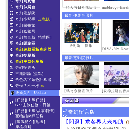
奇幻寫真館
奇幻伸展台
晴天向日葵花田-3
奇幻電影院
最新伸展台照片
奇幻小幫手
[走私販]
奇幻圖書館
奇幻氣象局
奇幻留言版
[精華區]
奇幻閒聊區
派對咖 - 雞排
奇幻遊戲看板查詢器
奇幻交易版
最新電影院影片
奇幻序號分享版
奇幻投票所
主題討論
[焦點]
角色名字顏色計算器
奇怪？不一樣
#5
【瑪奇永恆宣傳片】最初的感動
更新頁面 - Update
[任務][主線任務]
G25主線任務 - 日蝕
[任務][主線/故事劇情]
奇幻留言版
寵物訓練師任務
【問題】求各界大老相助
[遊戲簡介][地圖]
摩格梅爾