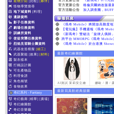
官方更新公告
《新瑪奇》0713(
寵物介紹
[比較]
[夥伴]
官方更新公告
格倫貝爾納改版最
怪物導覽搜尋
官方活動公告
加入調查團，BUF
地下城資料
[料理]
遺跡資料
影子任務資料
劇場任務資料
訓練所資料
使徒突襲任務資料
烈焰見習騎士團資料
武器改造模擬
[細工]
最新奇幻繪圖館
武器聚能
[效果]
[材料]
製衣樣本
打鐵設計圖
可生產物品
料理食譜
角色稱號
AI測試 茉莉安立繪
娜歐 / 潘 /
食物效果
最新寫真館經典擷圖
奇幻系列 - Fantasy
奇幻藝廊
[精華]
[廣場]
奇幻繪圖館
奇幻音樂廳