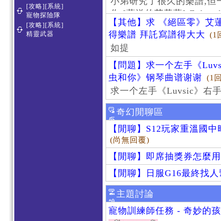
小弟研究了很久的樂譜,但
[攻略][系統]
作 [葬送的芙莉蓮]-Zoltraa
寵物探險隊
【其他】求 《絕區零》艾蓮
[攻略][系統]
得樂譜 拜託寫譜得大大
精靈武器
(1
如提
【問題】求一个左手《Luv
虫和你》钢琴曲谱谢谢
(1
求一个左手《Luvsic》
奇幻閒聊區
【閒聊】S12玩家重溫國
(尚無回覆)
【閒聊】即席抽獎券怎麼用
【閒聊】日服G16最終找
主題討論
寵物訓練師任務 - 奇妙的