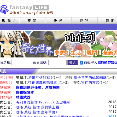
員名稱:
會員密碼:
自動登入
[註冊]
[忘記
08/08
塔爾汀:
塔爾汀佔領戰 I
(1~4)
塔拉:
影子世界的硫磺蜘蛛
(1~8)
務08/08
塔爾汀:
打倒弗魔族指揮官 I
(1~2)
塔拉:
它們的方式
(1~1)
物當家
寵物訓練師任務
、
摩格梅爾
物當家
寵物探險隊
靈的飛翔
精靈武器
2018
內公告】
奇幻會員新增 Facebook 認證機制
2017
內公告】
攻略 系統 新增 我的騎士團+
2017
內公告】
攻略 系統 新增 嘉年華會+
2023