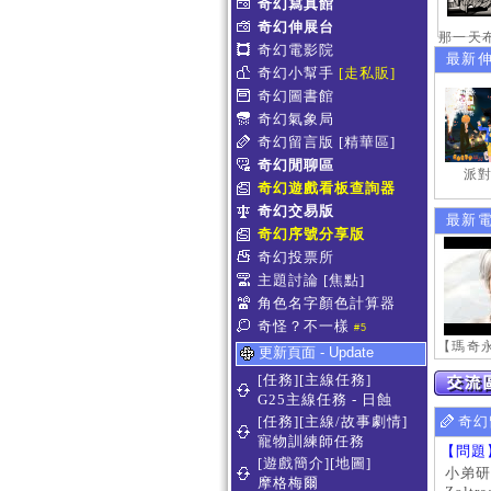
奇幻寫真館
奇幻伸展台
奇幻電影院
最新
奇幻小幫手
[走私販]
奇幻圖書館
奇幻氣象局
奇幻留言版
[精華區]
奇幻閒聊區
派對
奇幻遊戲看板查詢器
奇幻交易版
最新
奇幻序號分享版
奇幻投票所
主題討論
[焦點]
角色名字顏色計算器
奇怪？不一樣
#5
更新頁面 - Update
[任務][主線任務]
G25主線任務 - 日蝕
[任務][主線/故事劇情]
奇幻
寵物訓練師任務
【問題
[遊戲簡介][地圖]
小弟研
摩格梅爾