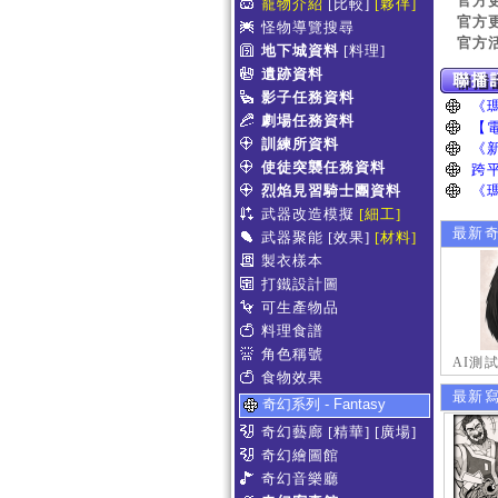
官方
寵物介紹
[比較]
[夥伴]
官方
怪物導覽搜尋
官方
地下城資料
[料理]
遺跡資料
影子任務資料
劇場任務資料
訓練所資料
使徒突襲任務資料
烈焰見習騎士團資料
武器改造模擬
[細工]
最新
武器聚能
[效果]
[材料]
製衣樣本
打鐵設計圖
可生產物品
料理食譜
角色稱號
AI測
食物效果
最新
奇幻系列 - Fantasy
奇幻藝廊
[精華]
[廣場]
奇幻繪圖館
奇幻音樂廳