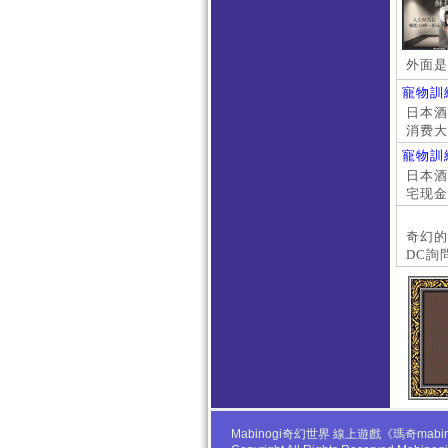
外面是
寵物訓
日本酒店
消费大
京上门
寵物訓
本萝莉
日本酒店
宅现金
大阪外
#日本
奇幻的
DC詢
Mabinogi奇幻世界 線上遊戲《瑪奇