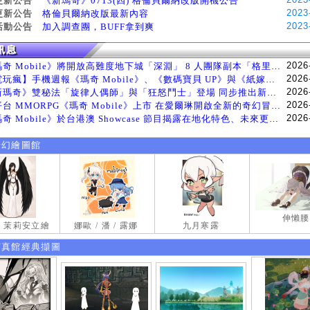
更新公告
《新瑪奇》0713(四) 格倫貝爾納改版開機公告
2023
更新公告
格倫貝爾納改版最新內容
2023
活動公告
加入調查團，BUFF拿到爽
2026
《瑪奇 Mobile》將開放高難度地下城「深淵」 8 人團隊副本「格里斯貝恩」將於 8 月 5 日登場
2026
【電玩瘋】手機週報《瑪奇 Mobile》、《數碼寶貝 UP》與《紙嫁衣 9 羅浮夢》等遊戲
2026
《新瑪奇》雙秘法「旋律人偶師」與「狂怒鬥士」登場 同步推出新系統「神秘工坊」
2026
跨平台 MMORPG《瑪奇 Mobile》上市 在愛爾琳開啟全新的奇幻冒險生活
2026
《瑪奇 Mobile》於台港澳 Showcase 節目揭露在地化特色、未來更新計畫等內容 首次公開台灣動畫
奇幻繪圖館
伸懶腰
試 茉莉安立繪
娜歐 / 潘 / 露娜
九月寒露
寫真館經典擷圖