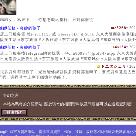
乖乖女，私底下……你想怎麼玩都行。只對你服從
me5268
練師任務 - 奇妙的孩子
202
?
上门服务電 報@rb11153 或 Gleezy ID：dj5816 东京大阪商务住宅
阪夜生活 #东京旅游 #大阪旅游 #东京风俗 #大阪风俗 #东京外约 #大阪外
服务 #大阪上门服务新宿风俗 #梅田风俗 #歌舞伎町 #日本女孩 #大阪女孩
s4s154
練師任務 - 奇妙的孩子
202
?
 #大阪萝莉 #日本学生妹
上门服务找Telegram约妹找我：@chu8699 /@jptd847utpp 东京大
日元消费大阪夜生活 #东京旅游 #大阪旅游 #东京风俗 #大阪风俗 #东京外
约 #东京上门服务 #大阪上门服务新宿风俗 #梅田风俗 #歌舞伎町 #心斋
ドニタシェリ
202
?
女孩 #大阪女孩 #日本萝莉 #大阪萝莉 #日本学生妹
很多資料都很舊了，光技能修練就很多資料都過時了，要找資料還是去巴
問吧，這裡基本上剩下緬懷的功能了。
奇幻之言
本站為瑪奇的介紹網站, 關於瑪奇的相關資料以及問題都可以在這裡查到喔!!
mabinogi》非官方資料網站，提供道具資料、怪物、技能、攻略等相關情報及包涵多元