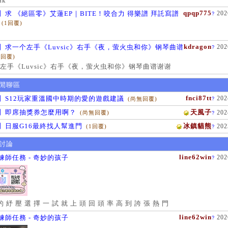
ak
qpqp775
】求 《絕區零》艾蓮EP｜BITE！咬合力 得樂譜 拜託寫譜
202
?
(1回覆)
kdragon
】求一个左手《Luvsic》右手《夜，萤火虫和你》钢琴曲谱
202
?
1回覆)
左手《Luvsic》右手《夜，萤火虫和你》钢琴曲谱谢谢
閒聊區
fnci87tt
】S12玩家重溫國中時期的愛的遊戲建議
202
(尚無回覆)
?
】即席抽獎券怎麼用啊？
天風子
202
(尚無回覆)
?
】日服G16最終找人幫進門
冰鎮貓熊
202
(1回覆)
?
討論
line62win
練師任務 - 奇妙的孩子
202
?
的 紓 壓 選 擇 一 試 就 上 頭 回 頭 率 高 到 誇 張 熱 門
line62win
練師任務 - 奇妙的孩子
202
?