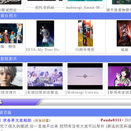
尼托克莉絲
mabinogi_Emain Macha_0900-1200_1
那一天布蘿妮想起老佛的奶油手
伸展台照片
咖 - 雞排
DIVA-My Dear Heroine-
10周年舊照
狐姬
電影院影片
【瑪奇永恆宣傳片】最初的感動
[安德拉斯的音樂盒｜靈魂的音樂盒] Mabinogi OST - Music Box of the Soul | Crossover COVER
[Mabinogi Universe] 謝謝你來到這個世界...
留言版
Panda0311
】求各界大老相助
202
(尚無回覆)
?
究了很久的樂譜,但一直做不出來 想問有沒有大老可以幫作 [葬送的芙莉蓮