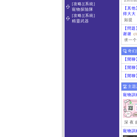
Zoltra
[攻略][系統]
【其他
寵物探險隊
得大大
[攻略][系統]
如提
精靈武器
【問題
谢谢
(
求一个
奇幻
【閒聊
【閒聊
【閒聊
主題
寵物訓
深 夜 
寵物訓