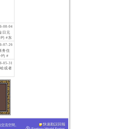
6-08-04
现金日元
约 #东
 #日
6-07-26
阪商务住
约 #
桥风俗
6-05-31
哈或者
快速勘誤回報
化的交流空間。