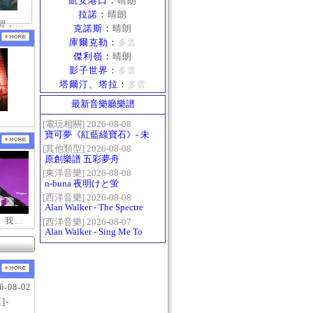
凱安港口
：
晴朗
拉諾
：
晴朗
接天蓮葉無窮碧，映日荷花別樣紅。
克諾斯
：
晴朗
庫爾克勒
：
多雲
傑利嶺
：
晴朗
影子世界
：
多雲
塔爾汀、塔拉
：
多雲
最新音樂廳樂譜
[電玩相關] 2026-08-08
寶可夢《紅藍綠寶石》- 未
白鎮BGM (Littleroot Town)
[其他類型] 2026-08-08
原創樂譜 五彩夢舟
[東洋音樂] 2026-08-08
n-buna 夜明けと蛍
[西洋音樂] 2026-08-08
Alan Walker - The Spectre
【新瑪奇迷因】我更喜歡你
[西洋音樂] 2026-08-07
Alan Walker - Sing Me To
Sleep
6-08-02
]-