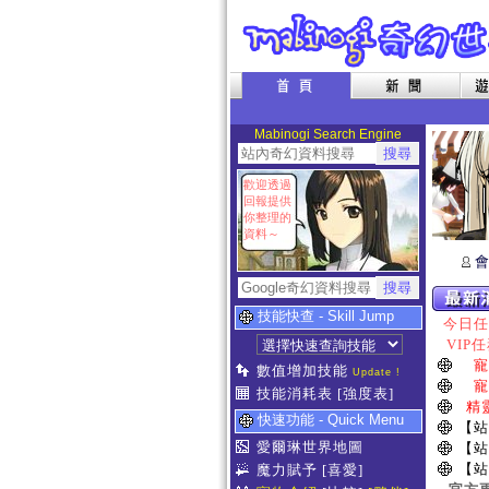
Mabinogi Search Engine
歡迎透過
回報提供
你整理的
資料～
會
技能快查 - Skill Jump
今日任務
VIP任
寵
數值增加技能
Update !
寵
技能消耗表
[強度表]
精
快速功能 - Quick Menu
【站
愛爾琳世界地圖
【站
【站
魔力賦予
[喜愛]