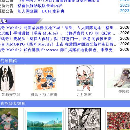
更新公告
《新瑪奇》0713(四) 格倫貝爾納改版開機公告
2023
更新公告
格倫貝爾納改版最新內容
2023
活動公告
加入調查團，BUFF拿到爽
2026
《瑪奇 Mobile》將開放高難度地下城「深淵」 8 人團隊副本「格里斯貝恩」將於 8 月 5 日登場
2026
【電玩瘋】手機週報《瑪奇 Mobile》、《數碼寶貝 UP》與《紙嫁衣 9 羅浮夢》等遊戲
2026
《新瑪奇》雙秘法「旋律人偶師」與「狂怒鬥士」登場 同步推出新系統「神秘工坊」
2026
跨平台 MMORPG《瑪奇 Mobile》上市 在愛爾琳開啟全新的奇幻冒險生活
2026
《瑪奇 Mobile》於台港澳 Showcase 節目揭露在地化特色、未來更新計畫等內容 首次公開台灣動畫
奇幻繪圖館
伸懶腰
試 茉莉安立繪
娜歐 / 潘 / 露娜
九月寒露
寫真館經典擷圖