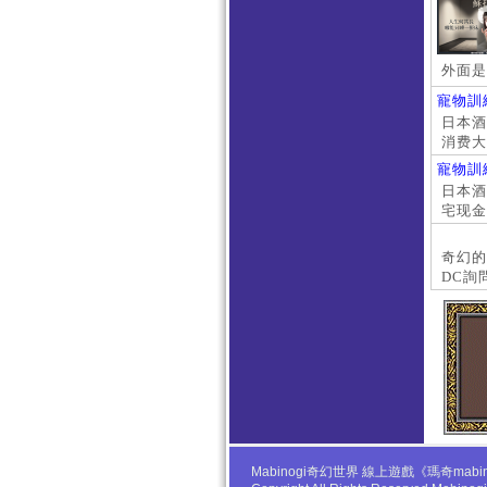
外面是
寵物訓
日本酒店
消费大
京上门
寵物訓
本萝莉
日本酒店
宅现金
大阪外
#日本
奇幻的
DC詢
Mabinogi奇幻世界 線上遊戲《瑪奇