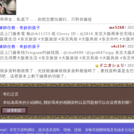
乖乖女，私底下……你想怎麼玩都行。只對你服從
me5268
練師任務 - 奇妙的孩子
202
?
上门服务電 報@rb11153 或 Gleezy ID：dj5816 东京大阪商务住宅
阪夜生活 #东京旅游 #大阪旅游 #东京风俗 #大阪风俗 #东京外约 #大阪外
服务 #大阪上门服务新宿风俗 #梅田风俗 #歌舞伎町 #日本女孩 #大阪女孩
s4s154
練師任務 - 奇妙的孩子
202
?
 #大阪萝莉 #日本学生妹
上门服务找Telegram约妹找我：@chu8699 /@jptd847utpp 东京大
日元消费大阪夜生活 #东京旅游 #大阪旅游 #东京风俗 #大阪风俗 #东京外
约 #东京上门服务 #大阪上门服务新宿风俗 #梅田风俗 #歌舞伎町 #心斋
ドニタシェリ
202
?
女孩 #大阪女孩 #日本萝莉 #大阪萝莉 #日本学生妹
很多資料都很舊了，光技能修練就很多資料都過時了，要找資料還是去巴
問吧，這裡基本上剩下緬懷的功能了。
奇幻之言
本站為瑪奇的介紹網站, 關於瑪奇的相關資料以及問題都可以在這裡查到喔!!
mabinogi》非官方資料網站，提供道具資料、怪物、技能、攻略等相關情報及包涵多元