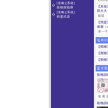
Zoltra
[攻略][系統]
【其他
寵物探險隊
得大大
[攻略][系統]
如提
精靈武器
【問題
谢谢
(
求一个
奇幻
【閒聊
【閒聊
【閒聊
主題
寵物訓
深 夜 
寵物訓