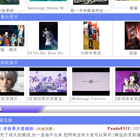
mabinogi_Emain Macha_0900-1200_1
塞爆
接天蓮葉無窮碧，映日荷花別樣紅。
那一天布蘿妮想起老佛的奶油手
伸展台照片
咖 - 雞排
DIVA-My Dear Heroine-
10周年舊照
狐姬
電影院影片
【瑪奇永恆宣傳片】最初的感動
[安德拉斯的音樂盒｜靈魂的音樂盒] Mabinogi OST - Music Box of the Soul | Crossover COVER
[Mabinogi Universe] 謝謝你來到這個世界...
留言版
Panda0311
】求各界大老相助
202
(尚無回覆)
?
究了很久的樂譜,但一直做不出來 想問有沒有大老可以幫作 [葬送的芙莉蓮