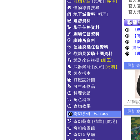
官方
寵物介紹
[比較]
[夥伴]
官方
怪物導覽搜尋
官方
地下城資料
[料理]
遺跡資料
影子任務資料
劇場任務資料
訓練所資料
使徒突襲任務資料
烈焰見習騎士團資料
武器改造模擬
[細工]
最新
武器聚能
[效果]
[材料]
製衣樣本
打鐵設計圖
可生產物品
料理食譜
角色稱號
AI測
食物效果
最新
奇幻系列 - Fantasy
奇幻藝廊
[精華]
[廣場]
奇幻繪圖館
奇幻音樂廳