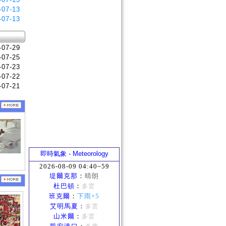
-07-13
-07-13
-07-29
-07-25
-07-23
-07-22
-07-21
即時氣象 - Meteorology
2026-08-09 04:40~59
堤爾克那
：
晴朗
杜巴頓
：
多雲
班克爾
：
下雨+5
艾明馬夏
：
多雲
山米爾
：
多雲