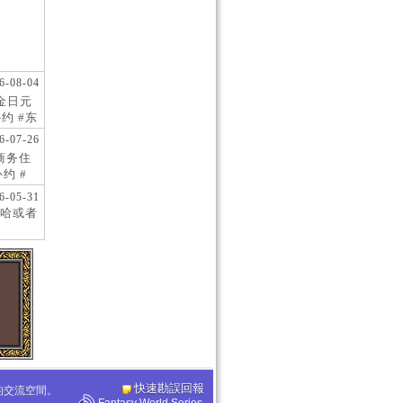
6-08-04
现金日元
约 #东
 #日
6-07-26
阪商务住
约 #
桥风俗
6-05-31
哈或者
快速勘誤回報
化的交流空間。