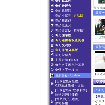
奇幻寫真館
奇幻伸展台
奇幻電影院
最新
奇幻小幫手
[走私販]
奇幻圖書館
奇幻氣象局
奇幻留言版
[精華區]
奇幻閒聊區
派對
奇幻遊戲看板查詢器
奇幻交易版
最新
奇幻序號分享版
奇幻投票所
主題討論
[焦點]
角色名字顏色計算器
奇怪？不一樣
#5
更新頁面 - Update
[任務][主線任務]
G25主線任務 - 日蝕
[任務][主線/故事劇情]
奇幻
寵物訓練師任務
【問題
[遊戲簡介][地圖]
小弟研
摩格梅爾