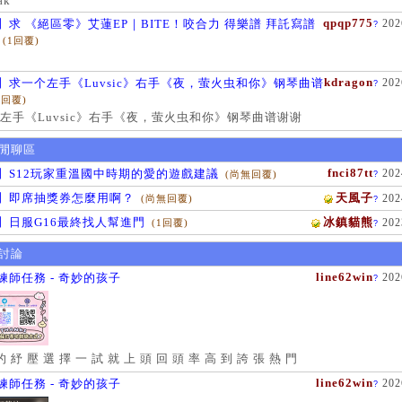
ak
qpqp775
】求 《絕區零》艾蓮EP｜BITE！咬合力 得樂譜 拜託寫譜
202
?
(1回覆)
kdragon
】求一个左手《Luvsic》右手《夜，萤火虫和你》钢琴曲谱
202
?
1回覆)
左手《Luvsic》右手《夜，萤火虫和你》钢琴曲谱谢谢
閒聊區
fnci87tt
】S12玩家重溫國中時期的愛的遊戲建議
202
(尚無回覆)
?
】即席抽獎券怎麼用啊？
天風子
202
(尚無回覆)
?
】日服G16最終找人幫進門
冰鎮貓熊
202
(1回覆)
?
討論
line62win
練師任務 - 奇妙的孩子
202
?
的 紓 壓 選 擇 一 試 就 上 頭 回 頭 率 高 到 誇 張 熱 門
line62win
練師任務 - 奇妙的孩子
202
?