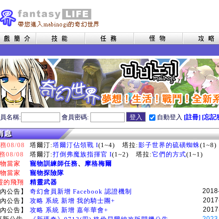
員名稱:
會員密碼:
自動登入
[註冊]
[忘記
08/08
塔爾汀:
塔爾汀佔領戰 I
(1~4)
塔拉:
影子世界的硫磺蜘蛛
(1~8)
務08/08
塔爾汀:
打倒弗魔族指揮官 I
(1~2)
塔拉:
它們的方式
(1~1)
物當家
寵物訓練師任務
、
摩格梅爾
物當家
寵物探險隊
靈的飛翔
精靈武器
2018
內公告】
奇幻會員新增 Facebook 認證機制
2017
內公告】
攻略 系統 新增 我的騎士團+
2017
內公告】
攻略 系統 新增 嘉年華會+
2023