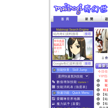
Mabinogi Search Engine
修復
布里
歐納克
需
要使用
AP！
會
技能快查 - Skill Jump
今日任務
VIP任
寵
數值增加技能
Update !
寵
技能消耗表
[強度表]
精
快速功能 - Quick Menu
【站
愛爾琳世界地圖
【站
【站
魔力賦予
[喜愛]