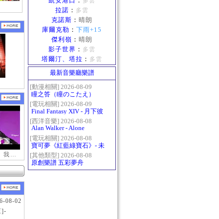
凱安港口
：
多雲
拉諾
：
多雲
克諾斯
：
晴朗
庫爾克勒
：
下雨+15
傑利嶺
：
晴朗
影子世界
：
多雲
塔爾汀、塔拉
：
多雲
最新音樂廳樂譜
[動漫相關] 2026-08-09
瞳之答（瞳のこたえ）
[電玩相關] 2026-08-09
Final Fantasy XIV - 月下彼
岸花 ～蛮神ツクヨミ討滅
[西洋音樂] 2026-08-08
Alan Walker - Alone
戦～
[電玩相關] 2026-08-08
寶可夢《紅藍綠寶石》- 未
白鎮BGM (Littleroot Town)
【新瑪奇迷因】我更喜歡你
[其他類型] 2026-08-08
原創樂譜 五彩夢舟
6-08-02
]-