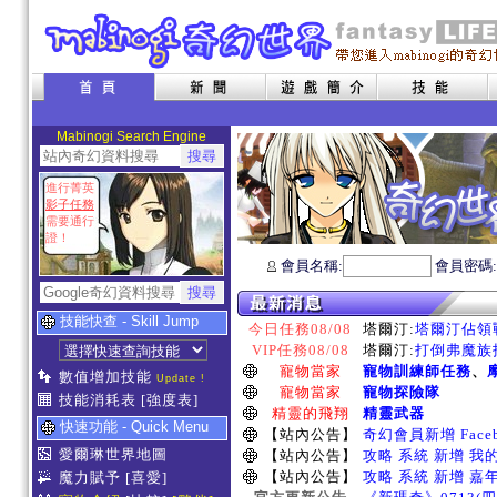
Mabinogi Search Engine
進行菁英
影子任務
需要通行
證！
會員名稱:
會員密碼
技能快查 - Skill Jump
今日任務08/08
塔爾汀:
塔爾汀佔領戰
VIP任務08/08
塔爾汀:
打倒弗魔族指
寵物當家
寵物訓練師任務
、
數值增加技能
Update !
寵物當家
寵物探險隊
技能消耗表
[強度表]
精靈的飛翔
精靈武器
快速功能 - Quick Menu
【站內公告】
奇幻會員新增 Face
愛爾琳世界地圖
【站內公告】
攻略 系統 新增 我
【站內公告】
攻略 系統 新增 嘉
魔力賦予
[喜愛]