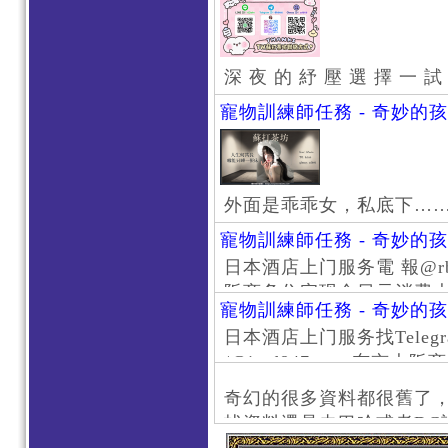
深 夜 的 紓 壓 選 擇 一 試
寵物訓練師任務 - 奇妙的
外面是乖乖女，私底下…
寵物訓練師任務 - 奇妙的
日本酒店上门服务電 報@rb111
阪商务住宅现金日元消费大阪
寵物訓練師任務 - 奇妙的
京风俗 #大阪风俗 #东京外
日本酒店上门服务找Telegr
上门服务新宿风俗 #梅田风
/@jptd847utpp 东
#日本萝莉 #大阪萝莉 #
京旅游 #大阪旅游 #东京风
奇幻的很多資料都很舊了
东京上门服务 #大阪上门服
找資料還是去巴哈或者DC
心斋桥风俗 #日本女孩 #大
了。