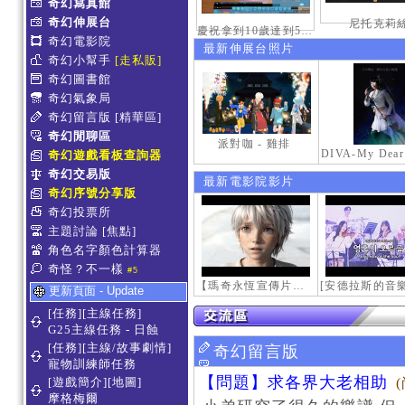
奇幻寫真館
奇幻伸展台
尼托克莉
慶祝拿到10歲達到50級稱號紀念照
奇幻電影院
最新伸展台照片
奇幻小幫手
[走私販]
奇幻圖書館
奇幻氣象局
奇幻留言版
[精華區]
奇幻閒聊區
派對咖 - 雞排
奇幻遊戲看板查詢器
奇幻交易版
最新電影院影片
奇幻序號分享版
奇幻投票所
主題討論
[焦點]
角色名字顏色計算器
奇怪？不一樣
#5
【瑪奇永恆宣傳片】最初的感動
更新頁面 - Update
[任務][主線任務]
G25主線任務 - 日蝕
[任務][主線/故事劇情]
奇幻留言版
寵物訓練師任務
【問題】求各界大老相助
[遊戲簡介][地圖]
摩格梅爾