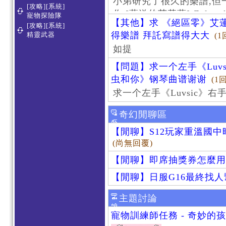
小弟研究了很久的樂譜,但
[攻略][系統]
作 [葬送的芙莉蓮]-Zoltraa
寵物探險隊
【其他】求 《絕區零》艾蓮
[攻略][系統]
得樂譜 拜託寫譜得大大
精靈武器
(1
如提
【問題】求一个左手《Luv
虫和你》钢琴曲谱谢谢
(1
求一个左手《Luvsic》
奇幻閒聊區
【閒聊】S12玩家重溫國
(尚無回覆)
【閒聊】即席抽獎券怎麼用
【閒聊】日服G16最終找
主題討論
寵物訓練師任務 - 奇妙的