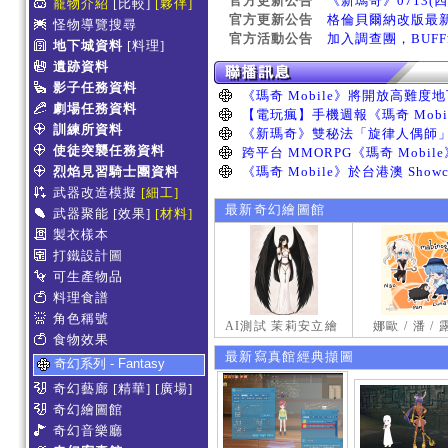
官方更新公告
《新瑪奇》0713(
寵物介紹
[比較]
[夥伴]
官方更新公告
格倫貝爾納改版最
怪物導覽搜尋
官方活動公告
加入調查團，BUF
地下城資料
[料理]
遺跡資料
影子任務資料
劇場任務資料
訓練所資料
使徒突襲任務資料
烈焰見習騎士團資料
武器改造模擬
[細工]
最新奇幻繪圖館
武器聚能
[效果]
[材料]
製衣樣本
打鐵設計圖
可生產物品
料理食譜
角色稱號
AI測試 茉莉安立繪
娜歐 / 潘 /
食物效果
最新寫真館經典擷圖
奇幻系列 - Fantasy
奇幻藝廊
[精華]
[廣場]
奇幻繪圖館
奇幻音樂廳